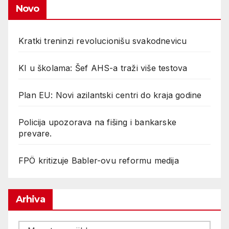
Novo
Kratki treninzi revolucionišu svakodnevicu
KI u školama: Šef AHS-a traži više testova
Plan EU: Novi azilantski centri do kraja godine
Policija upozorava na fišing i bankarske
prevare.
FPÖ kritizuje Babler-ovu reformu medija
Arhiva
Arhiva