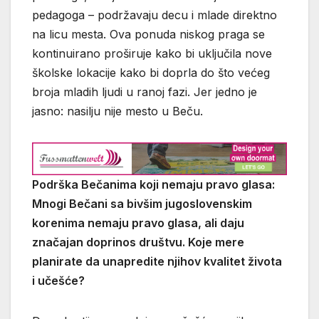
pedagoga – podržavaju decu i mlade direktno
na licu mesta. Ova ponuda niskog praga se
kontinuirano proširuje kako bi uključila nove
školske lokacije kako bi doprla do što većeg
broja mladih ljudi u ranoj fazi. Jer jedno je
jasno: nasilju nije mesto u Beču.
Podrška Bečanima koji nemaju pravo glasa:
Mnogi Bečani sa bivšim jugoslovenskim
korenima nemaju pravo glasa, ali daju
značajan doprinos društvu. Koje mere
planirate da unapredite njihov kvalitet života
i učešće?