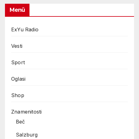
was:
is:
€4,99.
€2,99.
Menü
ExYu Radio
Vesti
Sport
Oglasi
Shop
Znamenitosti
Beč
Salzburg