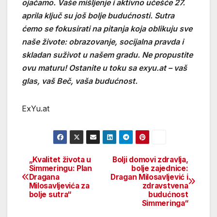
ojačamo. Vaše mišljenje i aktivno učešće 27.
aprila ključ su još bolje budućnosti. Sutra
ćemo se fokusirati na pitanja koja oblikuju sve
naše živote: obrazovanje, socijalna pravda i
skladan suživot u našem gradu. Ne propustite
ovu maturu! Ostanite u toku sa exyu.at – vaš
glas, vaš Beč, vaša budućnost.
ExYu.at
„Kvalitet života u
Bolji domovi zdravlja,
Beitragsnavigation
Simmeringu: Plan
bolje zajednice:
Dragana
Dragan Milosavljević i
Milosavljevića za
zdravstvena
bolje sutra“
budućnost
Simmeringa“