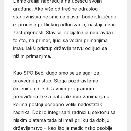
Demokratija napreduje na učešću svojih
građana. Ako više od trećine odraslog
stanovništva ne sme da glasa i bude isključeno
iz procesa političkog odlučivanja, nastaje deficit
zastupljenosti. Štaviše, socijalna je nepravda i
to što, na primer, ljudi sa većim primanjima
imaju lakši pristup državljanstvu od ljudi sa
nižim primanjima.
Kao SPÖ Beč, dugo smo se zalagali za
pravedniji pristup. Stoga pozdravljamo
činjenicu da je državnim programom
predviđena lakša naturalizacija zanimanja u
kojima postoji posebno veliki nedostatak
radnika. Dobro integrisani radnici u sektoru sa
niskim platama tada bi imali priliku da dobiju
državljanstvo – kao što je medicinsko osoblje