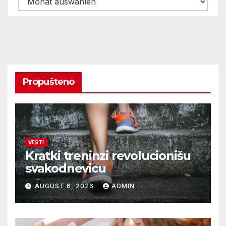
Propušteno
VESTI
Kratki treninzi revolucionišu
svakodnevicu
AUGUST 6, 2026
ADMIN