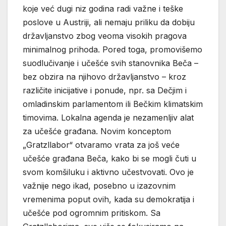
koje već dugi niz godina radi važne i teške
poslove u Austriji, ali nemaju priliku da dobiju
državljanstvo zbog veoma visokih pragova
minimalnog prihoda. Pored toga, promovišemo
suodlučivanje i učešće svih stanovnika Beča –
bez obzira na njihovo državljanstvo – kroz
različite inicijative i ponude, npr. sa Dečjim i
omladinskim parlamentom ili Bečkim klimatskim
timovima. Lokalna agenda je nezamenljiv alat
za učešće građana. Novim konceptom
„Gratzllabor“ otvaramo vrata za još veće
učešće građana Beča, kako bi se mogli čuti u
svom komšiluku i aktivno učestvovati. Ovo je
važnije nego ikad, posebno u izazovnim
vremenima poput ovih, kada su demokratija i
učešće pod ogromnim pritiskom. Sa