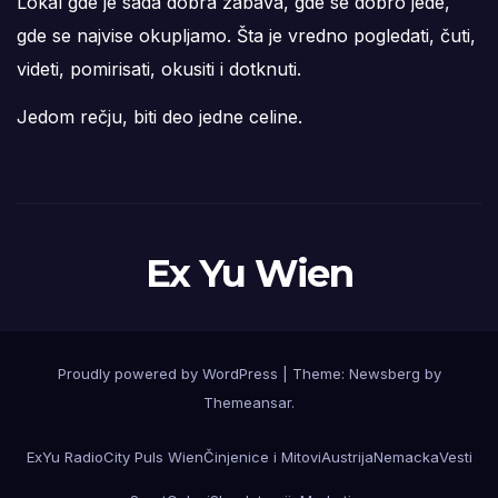
Lokal gde je sada dobra zabava, gde se dobro jede,
gde se najvise okupljamo. Šta je vredno pogledati, čuti,
videti, pomirisati, okusiti i dotknuti.
Jedom rečju, biti deo jedne celine.
Ex Yu Wien
Proudly powered by WordPress
|
Theme:
Newsberg
by
Themeansar
.
ExYu Radio
City Puls Wien
Činjenice i Mitovi
Austrija
Nemacka
Vesti