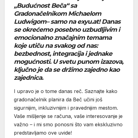
„Budućnost Beča“ sa
Gradonačelnikom Michaelom
Ludwigom– samo na exyu.at! Danas
se okrećemo posebno uzbudljivim i
emocionalno značajnim temama
koje utiču na svakog od nas:
bezbednost, integracija i jednake
mogućnosti. U svetu punom izazova,
ključno je da se držimo zajedno kao
zajednica.
I upravo je o tome danas reč. Saznajte kako
gradonačelnik planira da Beč učini još
sigurnijim, inkluzivnijim i pravednijim mestom.
Vaše mišljenje se računa, vaše interesovanje je
važno – i mi smo ponosni što vam ekskluzivno
predstavljamo ove uvide!