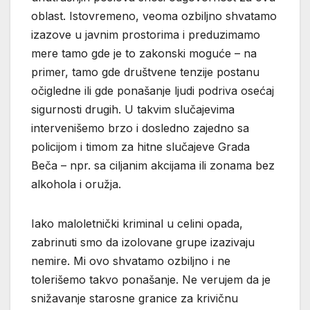
oblast. Istovremeno, veoma ozbiljno shvatamo
izazove u javnim prostorima i preduzimamo
mere tamo gde je to zakonski moguće – na
primer, tamo gde društvene tenzije postanu
očigledne ili gde ponašanje ljudi podriva osećaj
sigurnosti drugih. U takvim slučajevima
intervenišemo brzo i dosledno zajedno sa
policijom i timom za hitne slučajeve Grada
Beča – npr. sa ciljanim akcijama ili zonama bez
alkohola i oružja.
Iako maloletnički kriminal u celini opada,
zabrinuti smo da izolovane grupe izazivaju
nemire. Mi ovo shvatamo ozbiljno i ne
tolerišemo takvo ponašanje. Ne verujem da je
snižavanje starosne granice za krivičnu