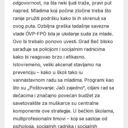
odgovornost, na šta neki ljudi traže, pravi put
napred. Mladima koji počine zločine treba što
ranije pružiti podršku kako bi ih skrenuli sa
ovog puta. Ozbiljna greška tadašnje savezne
vlade ÖVP-FPÖ bila je ukidanje suda za mlade.
Ovo bi trebalo ponovo uvesti. Grad Beč blisko
sarađuje sa policijom i socijalnim radnicima
kako bi reagovao brzo i efikasno.
Istovremeno, veliki akcenat stavljamo na
prevenciju – kako u školi tako iu
vannastavnom radu sa mladima. Programi kao
što su „Poštovanje: Jači zajedno“, ciljani rad sa
dečacima i značajno povećan budžet za
savetovalište za muškarce su centralne
komponente ove strategije. U bečkim školama,
multiprofesionalni timovi – koji se sastoje od
psihologa, socijalnih radnika i socijalnih