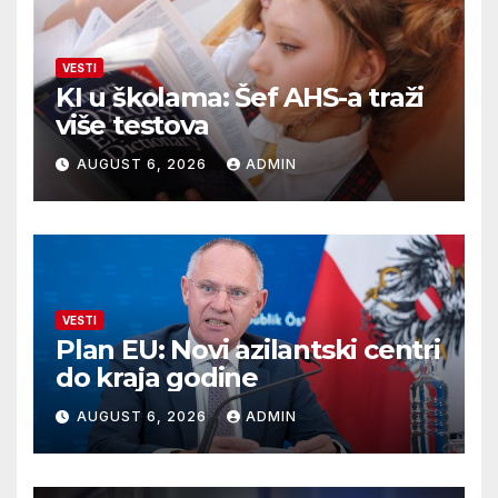
VESTI
KI u školama: Šef AHS-a traži
više testova
AUGUST 6, 2026
ADMIN
VESTI
Plan EU: Novi azilantski centri
do kraja godine
AUGUST 6, 2026
ADMIN