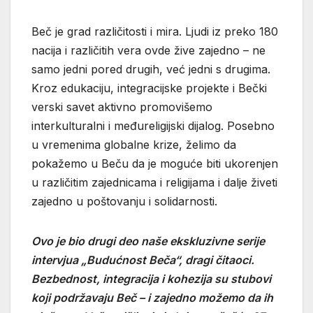
Beč je grad različitosti i mira. Ljudi iz preko 180
nacija i različitih vera ovde žive zajedno – ne
samo jedni pored drugih, već jedni s drugima.
Kroz edukaciju, integracijske projekte i Bečki
verski savet aktivno promovišemo
interkulturalni i međureligijski dijalog. Posebno
u vremenima globalne krize, želimo da
pokažemo u Beču da je moguće biti ukorenjen
u različitim zajednicama i religijama i dalje živeti
zajedno u poštovanju i solidarnosti.
Ovo je bio drugi deo naše ekskluzivne serije
intervjua „Budućnost Beča“, dragi čitaoci.
Bezbednost, integracija i kohezija su stubovi
koji podržavaju Beč – i zajedno možemo da ih