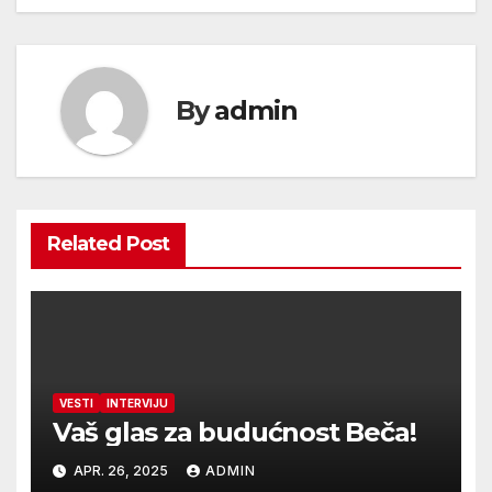
By
admin
Related Post
VESTI
INTERVIJU
Vaš glas za budućnost Beča!
APR. 26, 2025
ADMIN