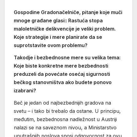
Gospodine Gradonačelniče, pitanje koje muči
mnoge građane glasi:: Rastuća stopa
maloletničke delikvencije je veliki problem.
Koje strategije i mere planirate da se
suprotstavite ovom problemu?
Takodje i bezbednosne mere su velika tema:
Koje biste konkretne mere bezbednosti
preduzeli da povećate osećaj sigurnosti
bečkog stanovništva ako budete ponovo
izabrani?
Beč je jedan od najbezbednijih gradova na
svetu – i tako bi trebalo da ostane. U principu,
međutim, bezbednosna nadležnost u Austriji
nalazi se na saveznom nivou, a Ministarstvo
unutrašnjih poslova snosi odgovornost za ovu