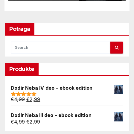
Potraga
Produkte
Dodir Neba IV deo – ebook edition
Original
Current
€
4,99
€
2,99
Rated
5.00
price
price
out of 5
was:
is:
Dodir Neba III deo – ebook edition
€4,99.
€2,99.
Original
Current
€
4,99
€
2,99
price
price