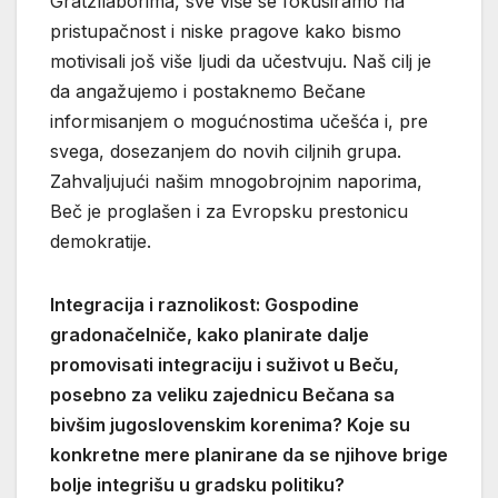
Gratzllaborima, sve više se fokusiramo na
pristupačnost i niske pragove kako bismo
motivisali još više ljudi da učestvuju. Naš cilj je
da angažujemo i postaknemo Bečane
informisanjem o mogućnostima učešća i, pre
svega, dosezanjem do novih ciljnih grupa.
Zahvaljujući našim mnogobrojnim naporima,
Beč je proglašen i za Evropsku prestonicu
demokratije.
Integracija i raznolikost: Gospodine
gradonačelniče, kako planirate dalje
promovisati integraciju i suživot u Beču,
posebno za veliku zajednicu Bečana sa
bivšim jugoslovenskim korenima? Koje su
konkretne mere planirane da se njihove brige
bolje integrišu u gradsku politiku?