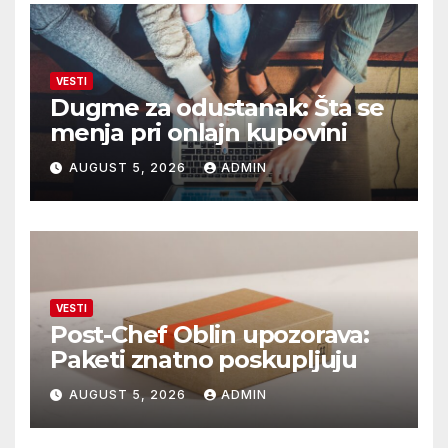
VESTI
Dugme za odustanak: Šta se
menja pri onlajn kupovini
AUGUST 5, 2026
ADMIN
VESTI
Post-Chef Oblin upozorava:
Paketi znatno poskupljuju
AUGUST 5, 2026
ADMIN