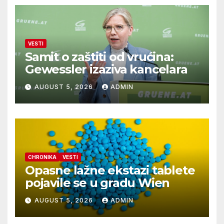
VESTI
Samit o zaštiti od vrućina:
Gewessler izaziva kancelara
AUGUST 5, 2026
ADMIN
CHRONIKA
VESTI
Opasne lažne ekstazi tablete
pojavile se u gradu Wien
AUGUST 5, 2026
ADMIN