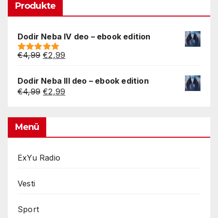
Produkte
Dodir Neba IV deo – ebook edition
Original
Current
€
4,99
€
2,99
Rated
5.00
price
price
out of 5
was:
is:
Dodir Neba III deo – ebook edition
€4,99.
€2,99.
Original
Current
€
4,99
€
2,99
price
price
was:
is:
€4,99.
€2,99.
Menü
ExYu Radio
Vesti
Sport