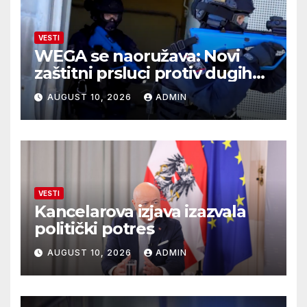
VESTI
WEGA se naoružava: Novi
zaštitni prsluci protiv dugih
cevi
AUGUST 10, 2026
ADMIN
VESTI
Kancelarova izjava izazvala
politički potres
AUGUST 10, 2026
ADMIN