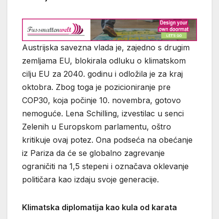
Austrijska savezna vlada je, zajedno s drugim
zemljama EU, blokirala odluku o klimatskom
cilju EU za 2040. godinu i odložila je za kraj
oktobra. Zbog toga je pozicioniranje pre
COP30, koja počinje 10. novembra, gotovo
nemoguće. Lena Schilling, izvestilac u senci
Zelenih u Europskom parlamentu, oštro
kritikuje ovaj potez. Ona podseća na obećanje
iz Pariza da će se globalno zagrevanje
ograničiti na 1,5 stepeni i označava oklevanje
političara kao izdaju svoje generacije.
Klimatska diplomatija kao kula od karata