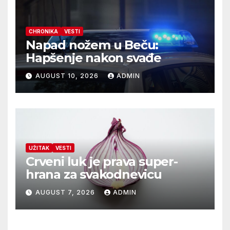
CHRONIKA
VESTI
Napad nožem u Beču:
Hapšenje nakon svađe
AUGUST 10, 2026
ADMIN
UŽITAK
VESTI
Crveni luk je prava super-
hrana za svakodnevicu
AUGUST 7, 2026
ADMIN