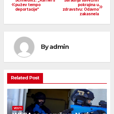
Schnedlitz: „Karners
Saradnja saveznih
Beitragsnavigation
pužev tempo
pokrajina u
deportacije“
zdravstvu: Odavno
zakasnela
By
admin
Related Post
VESTI