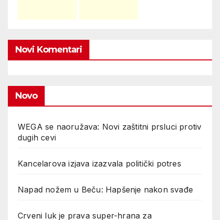
Novi Komentari
Novo
WEGA se naoružava: Novi zaštitni prsluci protiv
dugih cevi
Kancelarova izjava izazvala politički potres
Napad nožem u Beču: Hapšenje nakon svađe
Crveni luk je prava super-hrana za