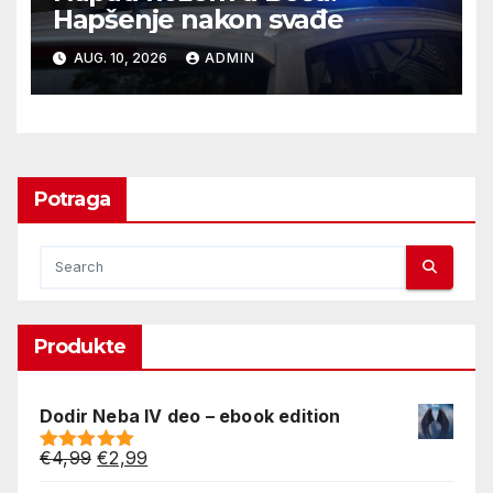
Hapšenje nakon svađe
AUG. 10, 2026
ADMIN
Potraga
Produkte
Dodir Neba IV deo – ebook edition
Original
Current
€
4,99
€
2,99
Rated
5.00
price
price
out of 5