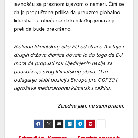
javnošću sa praznom izjavom o nameri. Čini se
da je propuštena prilika da preuzme globalno
liderstvo, a obećanje dato mlađoj generaciji
preti da bude prekršeno.
Blokada klimatskog cilja EU od strane Austrije i
drugih država članica dovela je do toga da EU
mora da propusti rok Ujedinjenih nacija za
podnošenje svog klimatskog plana. Ovo
odlaganje slabi poziciju Evrope pre COP30 i
ugrožava međunarodnu klimatsku zaštitu.
Zajedno jaki, ne sami prazni.