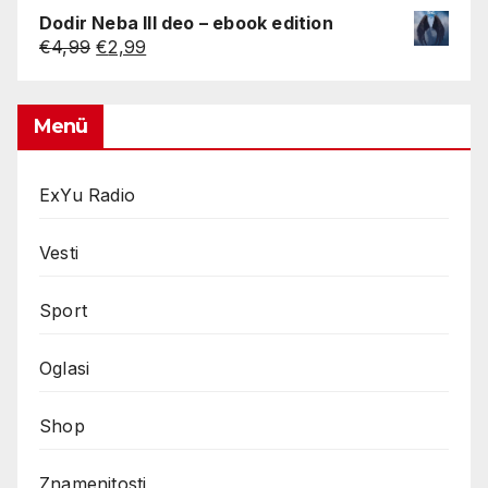
was:
is:
Dodir Neba III deo – ebook edition
€4,99.
€2,99.
Original
Current
€
4,99
€
2,99
price
price
was:
is:
€4,99.
€2,99.
Menü
ExYu Radio
Vesti
Sport
Oglasi
Shop
Znamenitosti