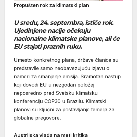
Propušten rok za klimatski plan
U sredu, 24. septembra, ističe rok.
Ujedinjene nacije očekuju
nacionalne klimatske planove, ali će
EU stajati praznih ruku.
Umesto konkretnog plana, države članice su
predstavile samo neobavezujuću izjavu o
nameri za smanjenje emisija. Sramotan nastup
koji dovodi EU u nezgodan položaj
neposredno pred Svetsku klimatsku
konferenciju COP30 u Brazilu. Klimatski
planovi su ključni za postavljanje temelja za
globalne pregovore.
Austrijska vlada na meti kritika