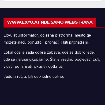
WWW.EXYU.AT NIJE SAMO WEBSTRANA
Exyu.at ,informator, oglasna platforma, mesto ge
možete naći, ponuditi, pronaći i biti pronadjeni.
Lokal gde je sada dobra zabava, gde se dobro jede,
gde se najvise okupljamo. Šta je vredno pogledati, čuti,
videti, pomirisati, okusiti i dotknuti.
Jedom rečju, biti deo jedne celine.