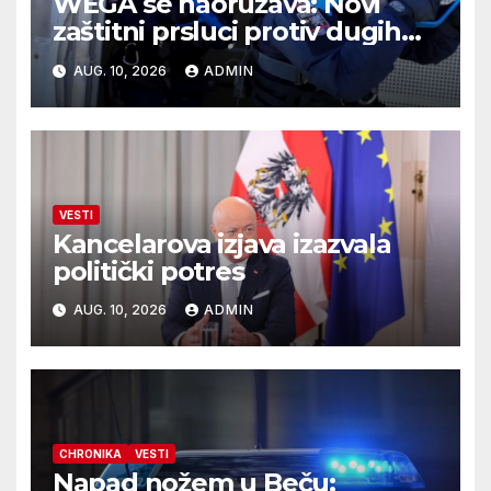
WEGA se naoružava: Novi
zaštitni prsluci protiv dugih
cevi
AUG. 10, 2026
ADMIN
VESTI
Kancelarova izjava izazvala
politički potres
AUG. 10, 2026
ADMIN
CHRONIKA
VESTI
Napad nožem u Beču: