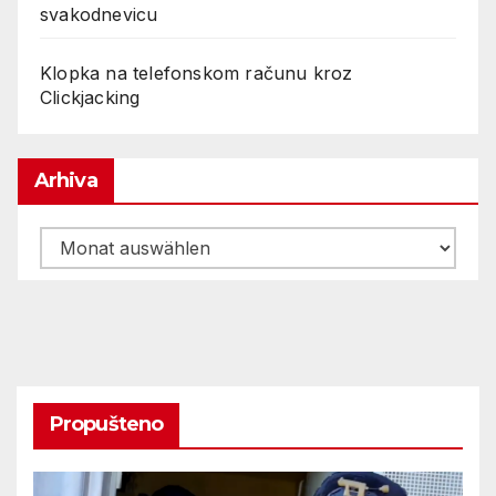
svakodnevicu
Klopka na telefonskom računu kroz
Clickjacking
Arhiva
Arhiva
Propušteno