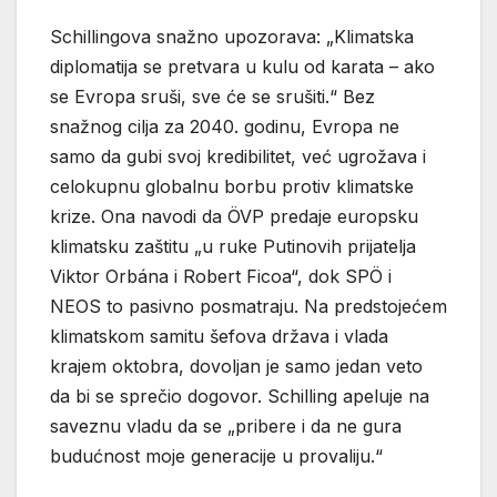
Schillingova snažno upozorava: „Klimatska
diplomatija se pretvara u kulu od karata – ako
se Evropa sruši, sve će se srušiti.“ Bez
snažnog cilja za 2040. godinu, Evropa ne
samo da gubi svoj kredibilitet, već ugrožava i
celokupnu globalnu borbu protiv klimatske
krize. Ona navodi da ÖVP predaje europsku
klimatsku zaštitu „u ruke Putinovih prijatelja
Viktor Orbána i Robert Ficoa“, dok SPÖ i
NEOS to pasivno posmatraju. Na predstojećem
klimatskom samitu šefova država i vlada
krajem oktobra, dovoljan je samo jedan veto
da bi se sprečio dogovor. Schilling apeluje na
saveznu vladu da se „pribere i da ne gura
budućnost moje generacije u provaliju.“