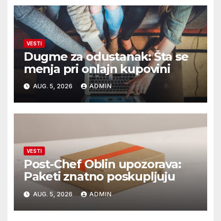
VESTI
Dugme za odustanak: Šta se
menja pri onlajn kupovini
AUG. 5, 2026
ADMIN
VESTI
Post-Chef Oblin upozorava:
Paketi znatno poskupljuju
AUG. 5, 2026
ADMIN