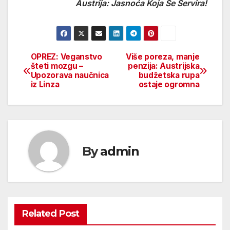
Austrija: Jasnoća Koja Se Servira!
OPREZ: Veganstvo
Više poreza, manje
Beitragsnavigation
šteti mozgu –
penzija: Austrijska
Upozorava naučnica
budžetska rupa
iz Linza
ostaje ogromna
By
admin
Related Post