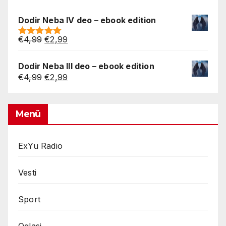
Dodir Neba IV deo – ebook edition
Original
Current
€
4,99
€
2,99
Rated
5.00
price
price
out of 5
was:
is:
Dodir Neba III deo – ebook edition
€4,99.
€2,99.
Original
Current
€
4,99
€
2,99
price
price
was:
is:
€4,99.
€2,99.
Menü
ExYu Radio
Vesti
Sport