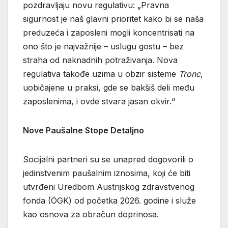
pozdravljaju novu regulativu: „Pravna
sigurnost je naš glavni prioritet kako bi se naša
preduzeća i zaposleni mogli koncentrisati na
ono što je najvažnije – uslugu gostu – bez
straha od naknadnih potraživanja. Nova
regulativa takođe uzima u obzir sisteme
Tronc
,
uobičajene u praksi, gde se bakšiš deli među
zaposlenima, i ovde stvara jasan okvir.“
Nove Paušalne Stope Detaljno
Socijalni partneri su se unapred dogovorili o
jedinstvenim paušalnim iznosima, koji će biti
utvrđeni Uredbom Austrijskog zdravstvenog
fonda (ÖGK) od početka 2026. godine i služe
kao osnova za obračun doprinosa.