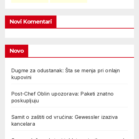
Novi Komentari
Novo
Dugme za odustanak: Šta se menja pri onlajn
kupovini
Post-Chef Oblin upozorava: Paketi znatno
poskupljuju
Samit o zaštiti od vrućina: Gewessler izaziva
kancelara