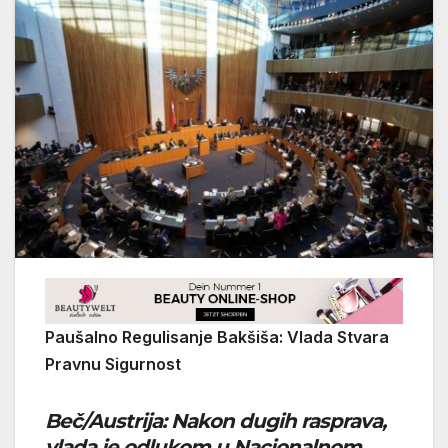
Paušalno Regulisanje Bakšiša: Vlada Stvara
Pravnu Sigurnost
Beč/Austrija:
Nakon dugih rasprava,
vlada je odlukom u Nacionalnom