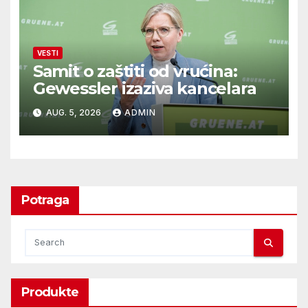
VESTI
Samit o zaštiti od vrućina:
Gewessler izaziva kancelara
AUG. 5, 2026
ADMIN
Potraga
Produkte