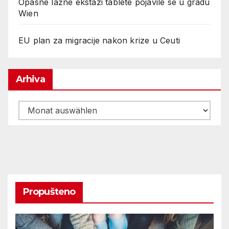
Opasne lažne ekstazi tablete pojavile se u gradu
Wien
EU plan za migracije nakon krize u Ceuti
Arhiva
Arhiva
Propušteno