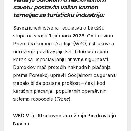
savetu postavila važan kamen
temeljac za turističku industriju:
Savezno jedinstvena regulativa o bakšišu
stupa na snagu
1. januara 2026.
Ovu novinu
Privredna komora Austrije (WKÖ) i strukovna
udruženja pozdravljaju kao hitno potreban
korak ka uspostavljanju
pravne sigurnosti
.
Damoklov mač pretećih naknadnih plaćanja
prema Poreskoj upravi i Socijalnom osiguranju
trebalo bi da postane prošlost – čak i kod
kartičnih plaćanja i popularnih operativnih
sistema raspodele (
Tronc
).
WKÖ Vrh i Strukovna Udruženja Pozdravljaju
Novinu