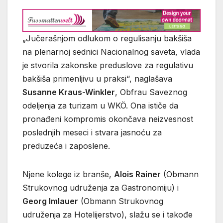
„Jučerašnjom odlukom o regulisanju bakšiša
na plenarnoj sednici Nacionalnog saveta, vlada
je stvorila zakonske preduslove za regulativu
bakšiša primenljivu u praksi“, naglašava
Susanne Kraus-Winkler
, Obfrau Saveznog
odeljenja za turizam u WKÖ. Ona ističe da
pronađeni kompromis okončava neizvesnost
poslednjih meseci i stvara jasnoću za
preduzeća i zaposlene.
Njene kolege iz branše,
Alois Rainer
(Obmann
Strukovnog udruženja za Gastronomiju) i
Georg Imlauer
(Obmann Strukovnog
udruženja za Hotelijerstvo), slažu se i takođe