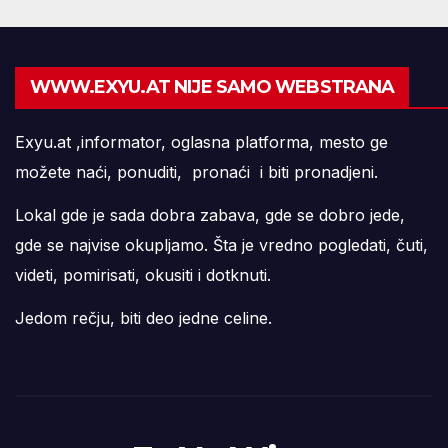
WWW.EXYU.AT NIJE SAMO WEBSTRANA
Exyu.at ,informator, oglasna platforma, mesto ge
možete naći, ponuditi, pronaći i biti pronadjeni.
Lokal gde je sada dobra zabava, gde se dobro jede,
gde se najvise okupljamo. Šta je vredno pogledati, čuti,
videti, pomirisati, okusiti i dotknuti.
Jedom rečju, biti deo jedne celine.