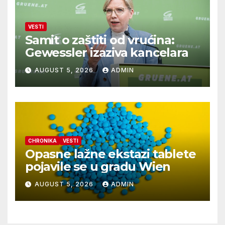
VESTI
Samit o zaštiti od vrućina:
Gewessler izaziva kancelara
AUGUST 5, 2026
ADMIN
CHRONIKA
VESTI
Opasne lažne ekstazi tablete
pojavile se u gradu Wien
AUGUST 5, 2026
ADMIN