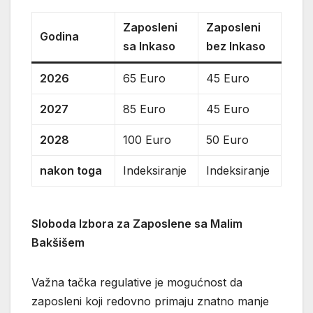
Zaposleni
Zaposleni
Godina
sa Inkaso
bez Inkaso
2026
65 Euro
45 Euro
2027
85 Euro
45 Euro
2028
100 Euro
50 Euro
nakon toga
Indeksiranje
Indeksiranje
Sloboda Izbora za Zaposlene sa Malim
Bakšišem
Važna tačka regulative je mogućnost da
zaposleni koji redovno primaju znatno manje