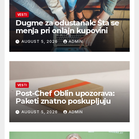
VESTI
Dugme za odustanak: Šta se
menja pri onlajn kupovini
AUGUST 5, 2026
ADMIN
VESTI
Post-Chef Oblin upozorava:
Paketi znatno poskupljuju
AUGUST 5, 2026
ADMIN