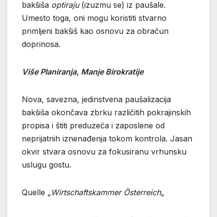
bakšiša
optiraju
(izuzmu se) iz paušale.
Umesto toga, oni mogu koristiti stvarno
primljeni bakšiš kao osnovu za obračun
doprinosa.
Više Planiranja, Manje Birokratije
Nova, savezna, jedinstvena paušalizacija
bakšiša okončava zbrku različitih pokrajinskih
propisa i štiti preduzeća i zaposlene od
neprijatnih iznenađenja tokom kontrola. Jasan
okvir stvara osnovu za fokusiranu vrhunsku
uslugu gostu.
Quelle „
Wirtschaftskammer Österreich
„