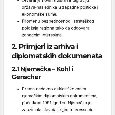
Otvaranje novih tržišta i integraciju
država‑naslednika u zapadne političke i
ekonomske sume.
Promenu bezbednosnog i strateškog
položaja regiona tako da odgovara
zapadnim interesima.
2. Primjeri iz arhiva i
diplomatskih dokumenata
2.1 Njemačka – Kohl i
Genscher
Prema nedavno deklasifikovanim
njemačkim diplomatskim dokumentima,
početkom 1991. godine Njemačka je
zauzimala stav da je „im Interesse der