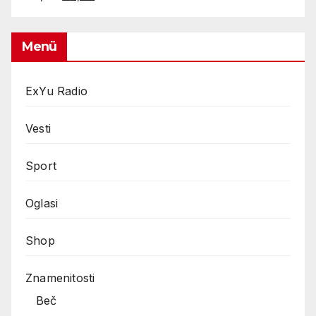
price
price
was:
is:
€4,99.
€2,99.
Menü
ExYu Radio
Vesti
Sport
Oglasi
Shop
Znamenitosti
Beč