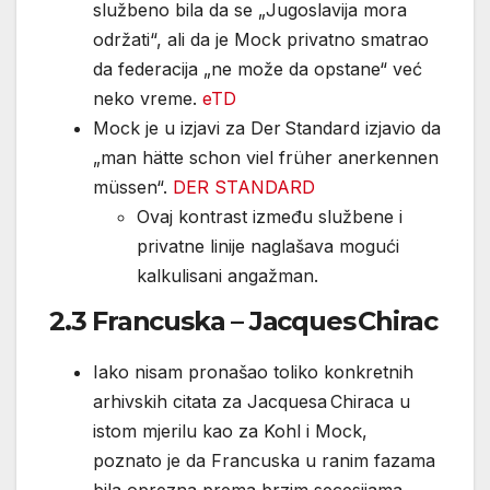
službeno bila da se „Jugoslavija mora
održati“, ali da je Mock privatno smatrao
da federacija „ne može da opstane“ već
neko vreme.
eTD
Mock je u izjavi za Der Standard izjavio da
„man hätte schon viel früher anerkennen
müssen“.
DER STANDARD
Ovaj kontrast između službene i
privatne linije naglašava mogući
kalkulisani angažman.
2.3 Francuska – Jacques Chirac
Iako nisam pronašao toliko konkretnih
arhivskih citata za Jacquesa Chiraca u
istom mjerilu kao za Kohl i Mock,
poznato je da Francuska u ranim fazama