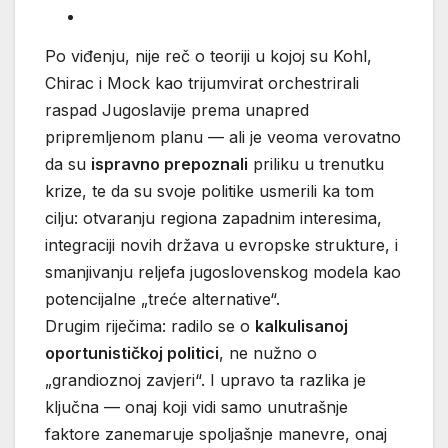
Po viđenju, nije reč o teoriji u kojoj su Kohl,
Chirac i Mock kao trijumvirat orchestrirali
raspad Jugoslavije prema unapred
pripremljenom planu — ali je veoma verovatno
da su
ispravno prepoznali
priliku u trenutku
krize, te da su svoje politike usmerili ka tom
cilju: otvaranju regiona zapadnim interesima,
integraciji novih država u evropske strukture, i
smanjivanju reljefa jugoslovenskog modela kao
potencijalne „treće alternative“.
Drugim riječima: radilo se o
kalkulisanoj
oportunističkoj politici
, ne nužno o
„grandioznoj zavjeri“. I upravo ta razlika je
ključna — onaj koji vidi samo unutrašnje
faktore zanemaruje spoljašnje manevre, onaj