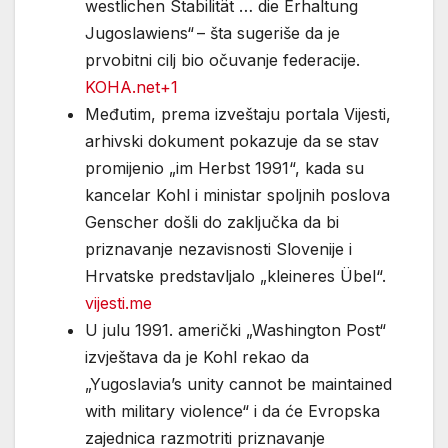
westlichen Stabilität … die Erhaltung
Jugoslawiens“ – šta sugeriše da je
prvobitni cilj bio očuvanje federacije.
KOHA.net+1
Međutim, prema izveštaju portala Vijesti,
arhivski dokument pokazuje da se stav
promijenio „im Herbst 1991“, kada su
kancelar Kohl i ministar spoljnih poslova
Genscher došli do zaključka da bi
priznavanje nezavisnosti Slovenije i
Hrvatske predstavljalo „kleineres Übel“.
vijesti.me
U julu 1991. američki „Washington Post“
izvještava da je Kohl rekao da
„Yugoslavia’s unity cannot be maintained
with military violence“ i da će Evropska
zajednica razmotriti priznavanje