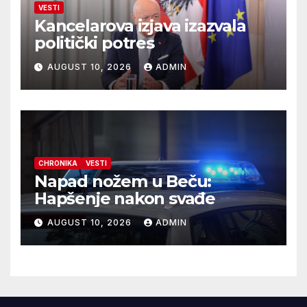
VESTI
Kancelarova izjava izazvala
politički potres
AUGUST 10, 2026
ADMIN
CHRONIKA
VESTI
Napad nožem u Beču:
Hapšenje nakon svađe
AUGUST 10, 2026
ADMIN