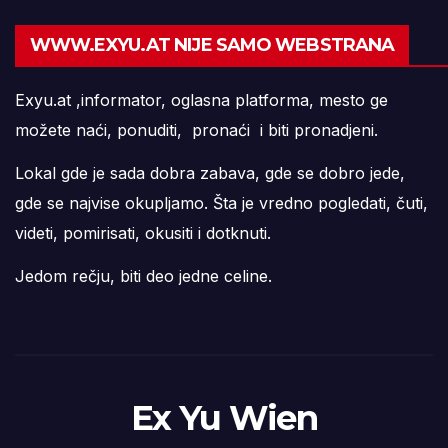
WWW.EXYU.AT NIJE SAMO WEBSTRANA
Exyu.at ,informator, oglasna platforma, mesto ge
možete naći, ponuditi, pronaći i biti pronadjeni.
Lokal gde je sada dobra zabava, gde se dobro jede,
gde se najvise okupljamo. Šta je vredno pogledati, čuti,
videti, pomirisati, okusiti i dotknuti.
Jedom rečju, biti deo jedne celine.
Ex Yu Wien