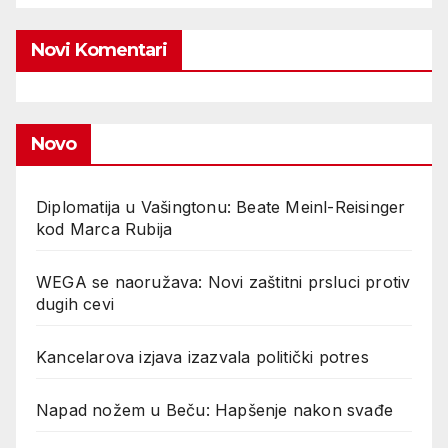
Novi Komentari
Novo
Diplomatija u Vašingtonu: Beate Meinl-Reisinger
kod Marca Rubija
WEGA se naoružava: Novi zaštitni prsluci protiv
dugih cevi
Kancelarova izjava izazvala politički potres
Napad nožem u Beču: Hapšenje nakon svađe