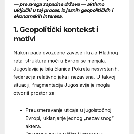
— pre svega zapadne države — aktivno
uključili u taj proces, iz jasnih geopolitičkih i
ekonomskih interesa.
1. Geopolitički kontekst i
motivi
Nakon pada gvozdene zavese i kraja Hladnog
rata, struktura moći u Evropi se menjala.
Jugoslavija je bila članica Pokreta nesvrstanih,
federacija relativno jaka i nezavisna. U takvoj
situaciji, fragmentacija Jugoslavije je mogla
otvoriti prostor za:
Preusmeravanje uticaja u jugoistočnoj
Evropi, uklanjanje jednog „nezavisnog“
aktera.