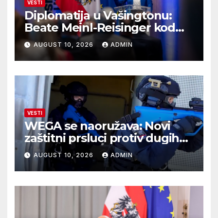
VESTI
Diplomatija u Vašingtonu:
Beate Meinl-Reisinger kod
Marca Rubija
AUGUST 10, 2026
ADMIN
VESTI
WEGA se naoružava: Novi
zaštitni prsluci protiv dugih
cevi
AUGUST 10, 2026
ADMIN