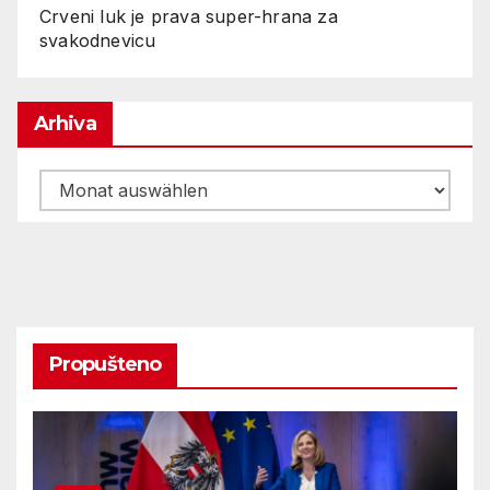
Crveni luk je prava super-hrana za
svakodnevicu
Arhiva
Arhiva
Propušteno