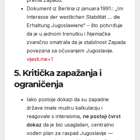
Dokument iz Berlina iz januara 1991.: „Im
Interesse der westlichen Stabilität … die
Erhaltung Jugoslawiens“ – što potvrđuje
da je u jednom trenutku i Njemačka
zvanično smatrala da je stabilnost Zapada
povezana sa očuvanjem Jugoslavije.
vijesti.me+1
5. Kritička zapažanja i
ograničenja
Iako postoje dokazi da su zapadne
države imale mudru kalkulaciju i
reagovale s interesima,
ne postoji čvrst
dokaz
da je bio usaglašen, centralno
vođen plan za raspad Jugoslavije —