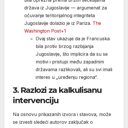
bila oprezna prema brzim secesijama
država iz Jugoslavije — argumenat za
očuvanje teritorijalnog integriteta
Jugoslavije dolazio je iz Pariza.
The
Washington Post+1
Ovaj stav ukazuje da je Francuska
bila protiv brzog razbijanja
Jugoslavije, što implicira da su se
motivi i pristupi među zapadnim
državama razlikovali, ali su svi imali
interes u „uređenju regiona“.
3. Razlozi za kalkulisanu
intervenciju
Na osnovu prikazanih izvora i stavova, može
se izvesti sledeći autorov zaključak o