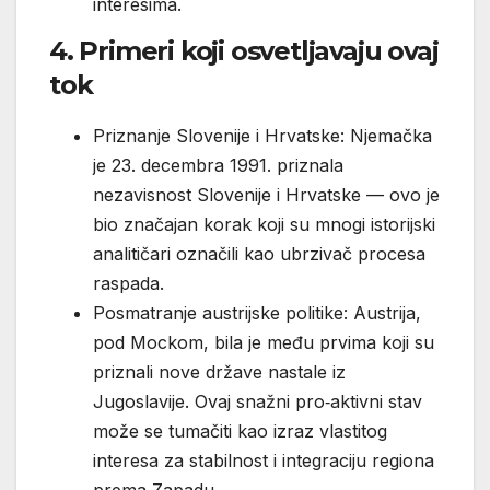
interesima.
4. Primeri koji osvetljavaju ovaj
tok
Priznanje Slovenije i Hrvatske: Njemačka
je 23. decembra 1991. priznala
nezavisnost Slovenije i Hrvatske — ovo je
bio značajan korak koji su mnogi istorijski
analitičari označili kao ubrzivač procesa
raspada.
Posmatranje austrijske politike: Austrija,
pod Mockom, bila je među prvima koji su
priznali nove države nastale iz
Jugoslavije. Ovaj snažni pro‑aktivni stav
može se tumačiti kao izraz vlastitog
interesa za stabilnost i integraciju regiona
prema Zapadu.