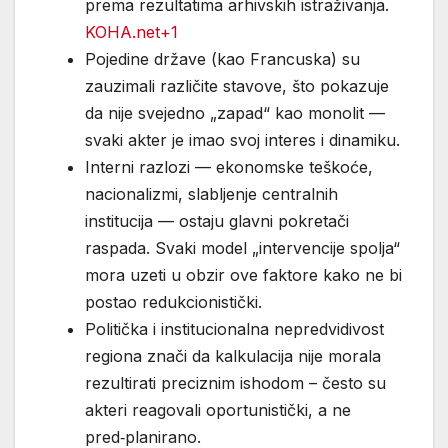
prema rezultatima arhivskih istraživanja.
KOHA.net+1
Pojedine države (kao Francuska) su
zauzimali različite stavove, što pokazuje
da nije svejedno „zapad“ kao monolit —
svaki akter je imao svoj interes i dinamiku.
Interni razlozi — ekonomske teškoće,
nacionalizmi, slabljenje centralnih
institucija — ostaju glavni pokretači
raspada. Svaki model „intervencije spolja“
mora uzeti u obzir ove faktore kako ne bi
postao redukcionistički.
Politička i institucionalna nepredvidivost
regiona znači da kalkulacija nije morala
rezultirati preciznim ishodom – često su
akteri reagovali oportunistički, a ne
pred‑planirano.