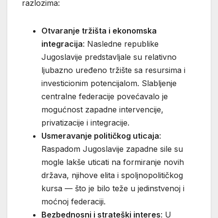
razlozima:
Otvaranje tržišta i ekonomska
integracija
: Nasledne republike
Jugoslavije predstavljale su relativno
ljubazno uređeno tržište sa resursima i
investicionim potencijalom. Slabljenje
centralne federacije povećavalo je
mogućnost zapadne intervencije,
privatizacije i integracije.
Usmeravanje političkog uticaja
:
Raspadom Jugoslavije zapadne sile su
mogle lakše uticati na formiranje novih
država, njihove elita i spoljnopolitičkog
kursa — što je bilo teže u jedinstvenoj i
moćnoj federaciji.
Bezbednosni i strateški interes
: U