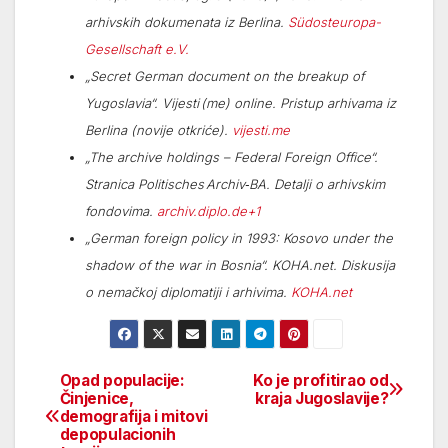
arhivskih dokumenata iz Berlina.
Südosteuropa-
Gesellschaft e.V.
„Secret German document on the breakup of
Yugoslavia“. Vijesti (me) online. Pristup arhivama iz
Berlina (novije otkriće).
vijesti.me
„The archive holdings – Federal Foreign Office“.
Stranica Politisches Archiv‑BA. Detalji o arhivskim
fondovima.
archiv.diplo.de+1
„German foreign policy in 1993: Kosovo under the
shadow of the war in Bosnia“. KOHA.net. Diskusija
o nemačkoj diplomatiji i arhivima.
KOHA.net
Opad populacije:
Ko je profitirao od
Beitragsnavigation
Činjenice,
kraja Jugoslavije?
demografija i mitovi
depopulacionih