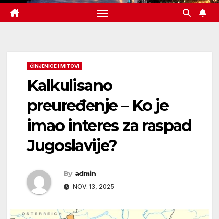
ČINJENICE I MITOVI
Kalkulisano
preuređenje – Ko je
imao interes za raspad
Jugoslavije?
By
admin
NOV. 13, 2025