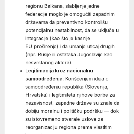
regionu Balkana, slabljenje jedne
federacije moglo je omogućiti zapadnim
državama da preventivno kontrolišu
potencijalnu nestabilnost, da se uključe u
integracije (kao što je kasnije
EU‑proširenje) i da umanje uticaj drugih
(npr. Rusije ili ostataka Jugoslavije kao
nesvrstanog aktera).
Legitimacija kroz nacionalnu
samoodređenja
: Korišćenjem ideja o
samoodređenju republika (Slovenija,
Hrvatska) i legitimiteta njihove borbe za
nezavisnost, zapadne države su znale da
dobiju moralnu i političku podršku — dok
su istovremeno stvarale uslove za
reorganizaciju regiona prema vlastitim