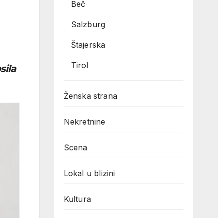
Beč
Salzburg
Štajerska
Tirol
ila
Ženska strana
Nekretnine
Scena
Lokal u blizini
Kultura