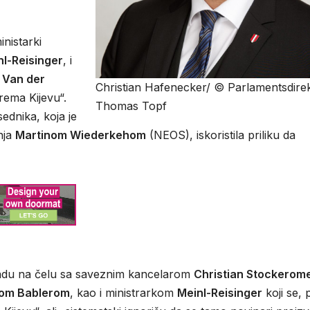
nistarki
l-Reisinger
, i
 Van der
Christian Hafenecker/ © Parlamentsdirekt
prema Kijevu“.
Thomas Topf
ednika, koja je
nja
Martinom Wiederkehom
(NEOS), iskoristila priliku da
vladu na čelu sa saveznim kancelarom
Christian Stockerom
om Bablerom
, kao i ministrarkom
Meinl-Reisinger
koji se, 