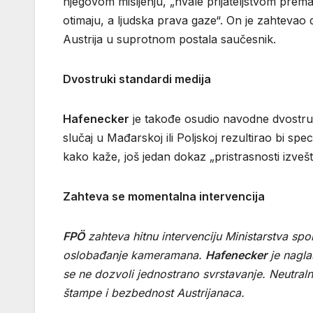
njegovom mišljenju, „hvale prijateljstvom prema 
otimaju, a ljudska prava gaze“. On je zahtevao
Austrija u suprotnom postala saučesnik.
Dvostruki standardi medija
Hafenecker
je takođe osudio navodne dvostruk
slučaj u Mađarskoj ili Poljskoj rezultirao bi spe
kako kaže, još jedan dokaz „pristrasnosti izvešt
Zahteva se momentalna intervencija
FPÖ
zahteva hitnu intervenciju Ministarstva sp
oslobađanje kameramana.
Hafenecker
je nagla
se ne dozvoli jednostrano svrstavanje. Neutral
štampe i bezbednost Austrijanaca.