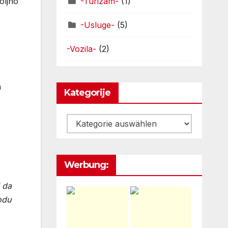
oljno
-Turizam-
(1)
-Usluge-
(5)
-Vozila-
(2)
n
Kategorije
,
Kategorije
Werbung:
 da
odu