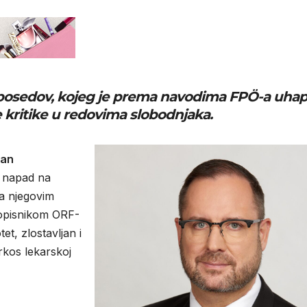
posedov
, kojeg je prema navodima
FPÖ-a
uhaps
e kritike u redovima slobodnjaka.
ian
n napad na
a njegovim
dopisnikom ORF-
tet, zlostavljan i
rkos lekarskoj