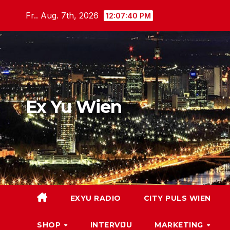
Skip
Fr.. Aug. 7th, 2026
12:07:42 PM
to
content
Ex Yu Wien
EXYU RADIO
CITY PULS WIEN
SHOP
INTERVIJU
MARKETING