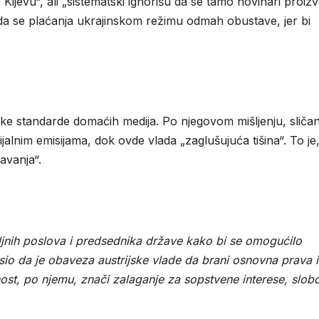
Kijevu“, ali „sistematski ignorišu da se tamo novinari proizv
 da se plaćanja ukrajinskom režimu odmah obustave, jer bi
e standarde domaćih medija. Po njegovom mišljenju, sliča
cijalnim emisijama, dok ovde vlada „zaglušujuća tišina“. To je
avanja“.
oljnih poslova i predsednika države kako bi se omogućilo
sio da je obaveza austrijske vlade da brani osnovna prava i
nost, po njemu, znači zalaganje za sopstvene interese, slob