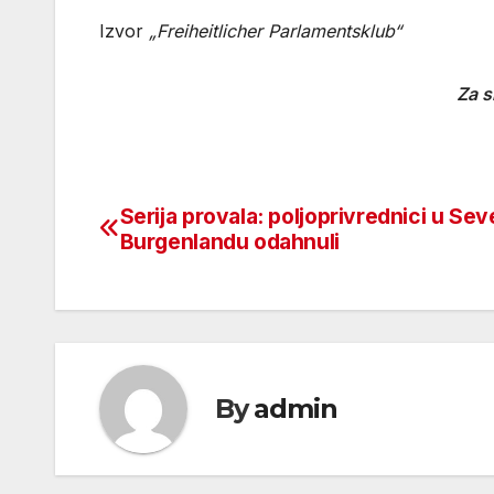
Izvor
„Freiheitlicher Parlamentsklub“
Za s
Serija provala: poljoprivrednici u Se
Beitragsnavigation
Burgenlandu odahnuli
By
admin