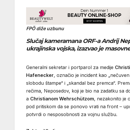
FPÖ diže uzbunu
Slučaj kameramana ORF-a
Andrij Ne
ukrajinska vojska, izazvao je masovn
Generalni sekretar i portparol za medije
Christ
Hafenecker
, označio je incident kao „nečuve
slobodu štampe“ i „skandal bez premca“. Prem
rečima, Neposedov, koji je bio na zadatku sa 
a
Christianom Wehrschützom
, nezakonito je o
pod pritiskom da se ponovo vrati na front – up
potvrdi o nesposobnosti za vojnu službu.