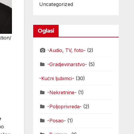
Uncategorized
Oglasi
ion/​
-Audio, TV, foto-
(2)
-Gradjevinarstvo-
(5)
-Kućni ljubimci-
(30)
-Nekretnine-
(1)
-Poljoprivreda-
(2)
e
-Posao-
(1)
po