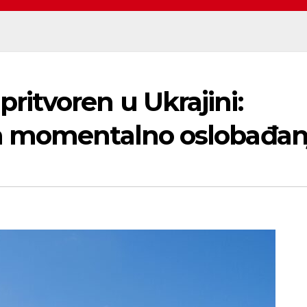
itvoren u Ukrajini:
a momentalno oslobađan