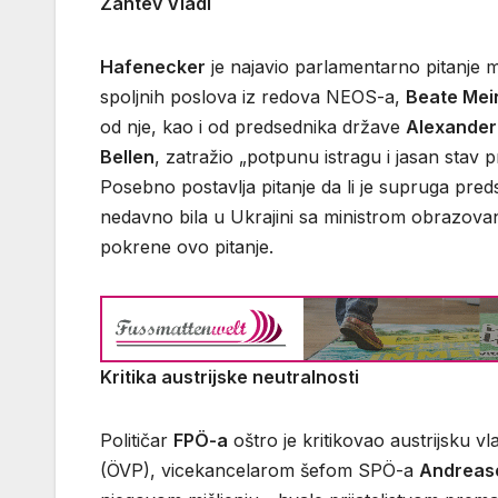
Zahtev Vladi
Hafenecker
je najavio parlamentarno pitanje mi
spoljnih poslova iz redova NEOS-a,
Beate Mein
od nje, kao i od predsednika države
Alexander
Bellen
, zatražio „potpunu istragu i jasan stav 
Posebno postavlja pitanje da li je supruga preds
nedavno bila u Ukrajini sa ministrom obrazova
pokrene ovo pitanje.
Kritika austrijske neutralnosti
Političar
FPÖ-a
oštro je kritikovao austrijsku 
(ÖVP), vicekancelarom šefom SPÖ-a
Andreas