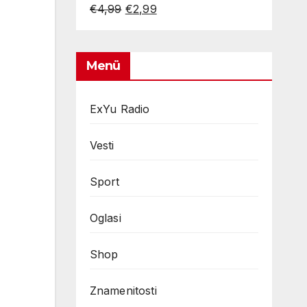
Original
Current
€
4,99
€
2,99
price
price
was:
is:
€4,99.
€2,99.
Menü
ExYu Radio
Vesti
Sport
Oglasi
Shop
Znamenitosti