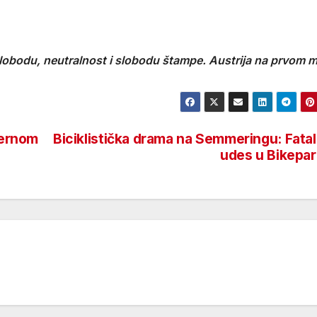
lobodu, neutralnost i slobodu štampe. Austrija na prvom m
vernom
Biciklistička drama na Semmeringu: Fata
udes u Bikepa