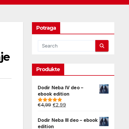
Potraga
je
Produkte
Dodir Neba IV deo –
ebook edition
Original
Current
€
4,99
€
2,99
Rated
5.00
price
price
out of 5
was:
is:
Dodir Neba III deo – ebook
€4,99.
€2,99.
edition