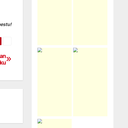
estu!
lan
rku