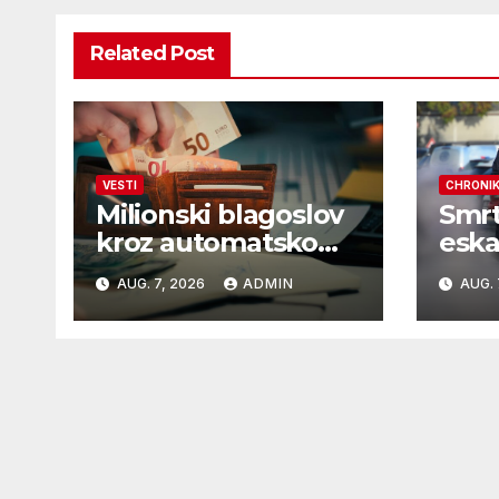
Related Post
VESTI
CHRONI
Milionski blagoslov
Smr
kroz automatsko
eska
izjednačavanje
Lan
AUG. 7, 2026
ADMIN
AUG. 
poreza
nako