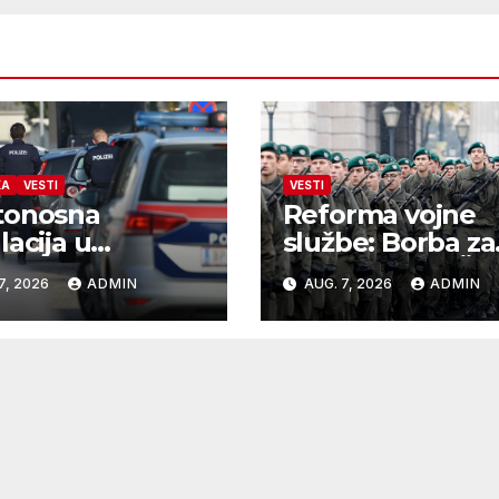
KA
VESTI
VESTI
tonosna
Reforma vojne
lacija u
službe: Borba za
genzersdorfu
vlast između ÖVP
7, 2026
ADMIN
AUG. 7, 2026
ADMIN
n onlajn flerta
FPÖ