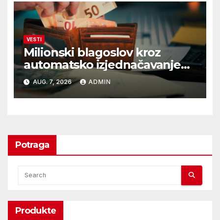
VESTI
Milionski blagoslov kroz
automatsko izjednačavanje
poreza
AUG. 7, 2026
ADMIN
Potraga
Produkte