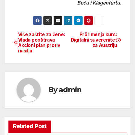
Beču i Klagenfurtu.
Više zaštite za žene:
Pröll menja kurs:
Beitragsnavigation
Vlada pooštrava
Digitalni suverenitet
Akcioni plan protiv
za Austriju
nasilja
By
admin
Related Post