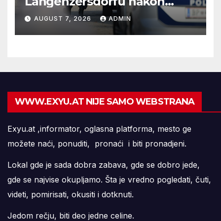
Langenzersdorfu nakon
onlajn flerta
AUGUST 7, 2026
ADMIN
WWW.EXYU.AT NIJE SAMO WEBSTRANA
Exyu.at ,informator, oglasna platforma, mesto ge
možete naći, ponuditi, pronaći i biti pronadjeni.
Lokal gde je sada dobra zabava, gde se dobro jede,
gde se najvise okupljamo. Šta je vredno pogledati, čuti,
videti, pomirisati, okusiti i dotknuti.
Jedom rečju, biti deo jedne celine.