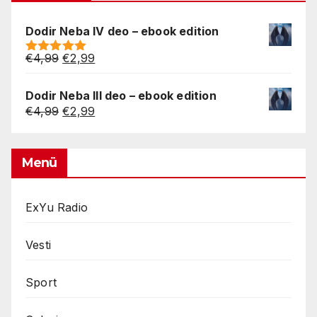
Dodir Neba IV deo – ebook edition
Original
Current
€
4,99
€
2,99
Rated
5.00
price
price
out of 5
was:
is:
Dodir Neba III deo – ebook edition
€4,99.
€2,99.
Original
Current
€
4,99
€
2,99
price
price
was:
is:
€4,99.
€2,99.
Menü
ExYu Radio
Vesti
Sport