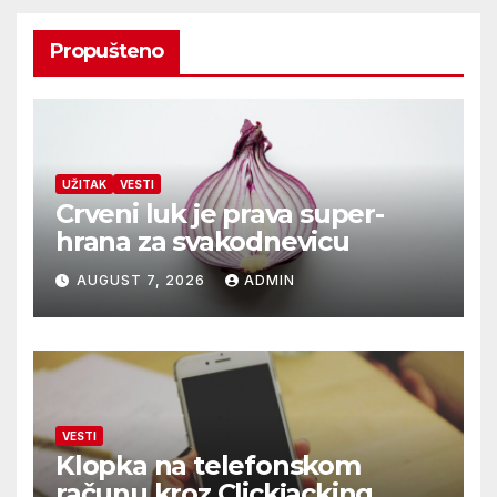
Propušteno
UŽITAK
VESTI
Crveni luk je prava super-
hrana za svakodnevicu
AUGUST 7, 2026
ADMIN
VESTI
Klopka na telefonskom
računu kroz Clickjacking