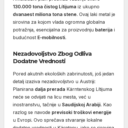
130.000 tona čistog Lítijuma
iz ukupno
dvanaest miliona tona stene
. Ovaj laki metal je
sirovina za kojom vlada ogromna globalna
potražnja, esencijalna za proizvodnju
baterija
i
budućnost
E-mobilnosti
.
Nezadovoljstvo Zbog Odliva
Dodatne Vrednosti
Pored akutnih ekoloških zabrinutosti, još jedan
detalj izaziva nezadovoljstvo u Austriji:
Planirana
dalja prerada
Kärntenskog Lítijuma
neće se odvijati na licu mesta, već u
inostranstvu, tačnije u
Saudijskoj Arabiji
. Kao
razlog se navode
previsoki troškovi energije
u Evropi. Ovo sprečava stvaranje lokalne
dodatne vrednosti u Kärntenu, iako se sirovina