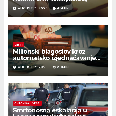
AUGUST 7, 2026
ADMIN
VESTI
Milionski blagoslov kroz
automatsko izjednačavanje
poreza
AUGUST 7, 2026
ADMIN
CHRONIKA
VESTI
Smrtonosna eskalacija u