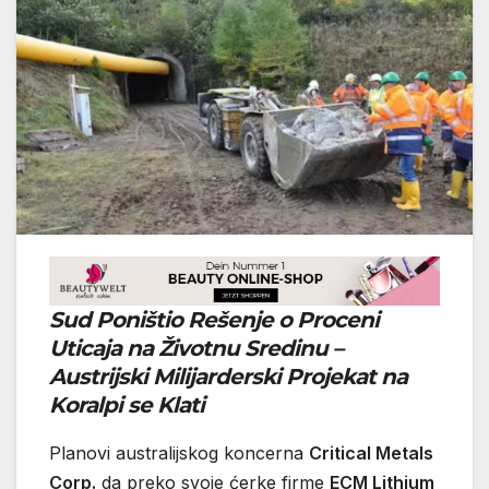
Sud Poništio Rešenje o Proceni
Uticaja na Životnu Sredinu –
Austrijski Milijarderski Projekat na
Koralpi se Klati
Planovi australijskog koncerna
Critical Metals
Corp.
da preko svoje ćerke firme
ECM Lithium