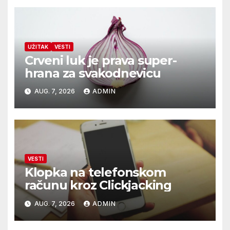
UŽITAK
VESTI
Crveni luk je prava super-
hrana za svakodnevicu
AUG. 7, 2026
ADMIN
VESTI
Klopka na telefonskom
računu kroz Clickjacking
AUG. 7, 2026
ADMIN