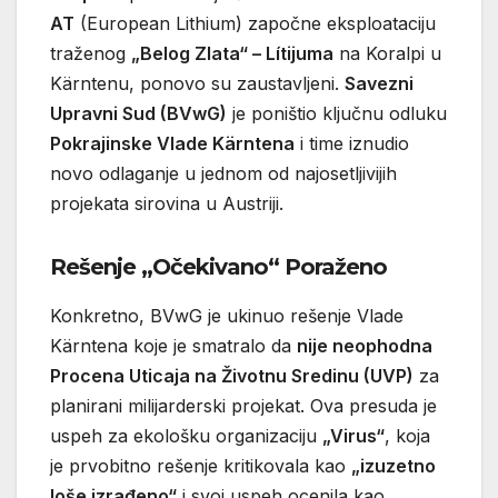
AT
(European Lithium) započne eksploataciju
traženog
„Belog Zlata“ – Lítijuma
na Koralpi u
Kärntenu, ponovo su zaustavljeni.
Savezni
Upravni Sud (BVwG)
je poništio ključnu odluku
Pokrajinske Vlade Kärntena
i time iznudio
novo odlaganje u jednom od najosetljivijih
projekata sirovina u Austriji.
Rešenje „Očekivano“ Poraženo
Konkretno, BVwG je ukinuo rešenje Vlade
Kärntena koje je smatralo da
nije neophodna
Procena Uticaja na Životnu Sredinu (UVP)
za
planirani milijarderski projekat. Ova presuda je
uspeh za ekološku organizaciju
„Virus“
, koja
je prvobitno rešenje kritikovala kao
„izuzetno
loše izrađeno“
i svoj uspeh ocenila kao