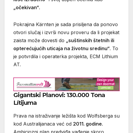
„očekivan“
.
Pokrajina Kärnten je sada prisiljena da ponovo
otvori slučaj i izvrši novu proveru da li projekat
zaista može dovesti do
„suštinskih štetnih ili
opterećujućih uticaja na životnu sredinu“
. To
je potvrdila i operaterka projekta, ECM Lithium
AT.
Gigantski Planovi: 130.000 Tona
Lítijuma
Prava na istraživanje ležišta kod Wolfsberga su
kod Australijanaca već od
2011. godine
.
Ambiciozni plan predviđa vađenje skoro