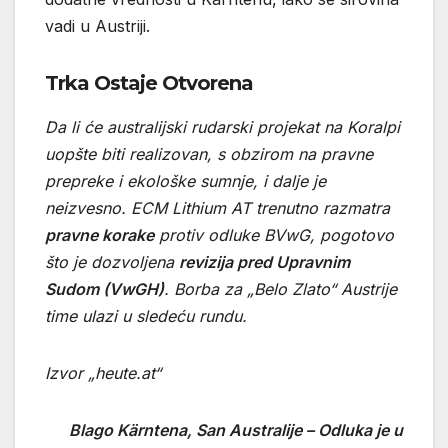
vadi u Austriji.
Trka Ostaje Otvorena
Da li će australijski rudarski projekat na Koralpi
uopšte biti realizovan, s obzirom na pravne
prepreke i ekološke sumnje, i dalje je
neizvesno. ECM Lithium AT trenutno razmatra
pravne korake
protiv odluke BVwG, pogotovo
što je dozvoljena
revizija pred Upravnim
Sudom (VwGH)
. Borba za „Belo Zlato“ Austrije
time ulazi u sledeću rundu.
Izvor „heute.at“
Blago Kärntena, San Australije – Odluka je u