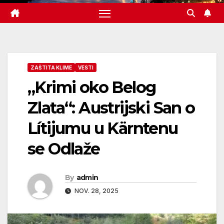
ZAŠTITA KLIME
VESTI
„Krimi oko Belog
Zlata“: Austrijski San o
Lítijumu u Kärntenu
se Odlaže
By
admin
NOV. 28, 2025