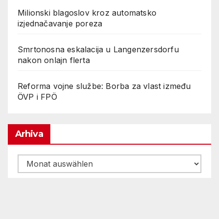
Milionski blagoslov kroz automatsko
izjednačavanje poreza
Smrtonosna eskalacija u Langenzersdorfu
nakon onlajn flerta
Reforma vojne službe: Borba za vlast između
ÖVP i FPÖ
Arhiva
Arhiva