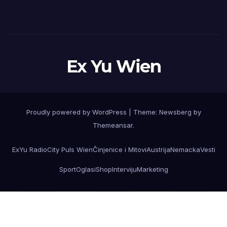
Ex Yu Wien
Proudly powered by WordPress
|
Theme:
Newsberg
by
Themeansar
.
ExYu Radio
City Puls Wien
Činjenice i Mitovi
Austrija
Nemacka
Vesti
Sport
Oglasi
Shop
Interviju
Marketing