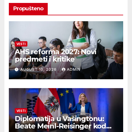
Propušteno
VESTI
AHS reforma 2027: Novi
predmeti i kritike
AUGUST 10, 2026
ADMIN
VESTI
Diplomatija u Vašingtonu:
Beate Meinl-Reisinger kod