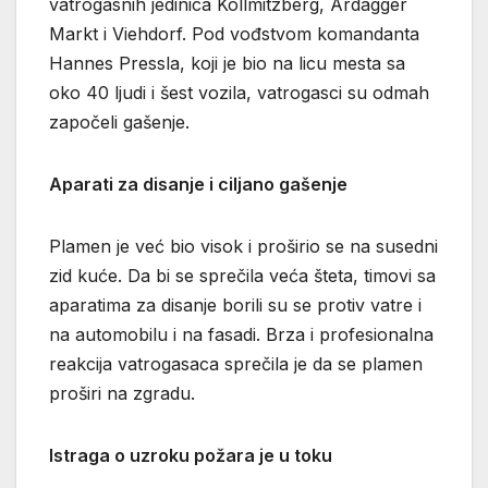
vatrogasnih jedinica Kollmitzberg, Ardagger
Markt i Viehdorf. Pod vođstvom komandanta
Hannes Pressla, koji je bio na licu mesta sa
oko 40 ljudi i šest vozila, vatrogasci su odmah
započeli gašenje.
Aparati za disanje i ciljano gašenje
Plamen je već bio visok i proširio se na susedni
zid kuće. Da bi se sprečila veća šteta, timovi sa
aparatima za disanje borili su se protiv vatre i
na automobilu i na fasadi. Brza i profesionalna
reakcija vatrogasaca sprečila je da se plamen
proširi na zgradu.
Istraga o uzroku požara je u toku