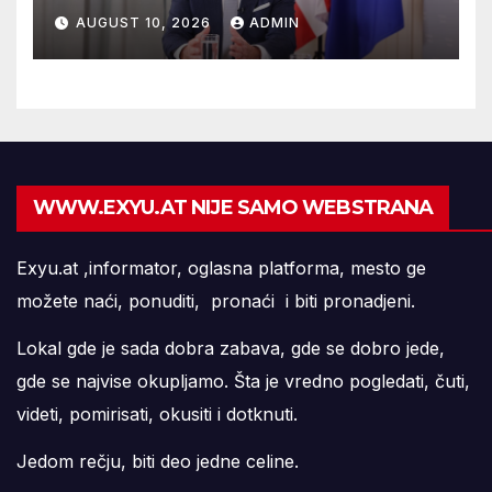
AUGUST 10, 2026
ADMIN
WWW.EXYU.AT NIJE SAMO WEBSTRANA
Exyu.at ,informator, oglasna platforma, mesto ge
možete naći, ponuditi, pronaći i biti pronadjeni.
Lokal gde je sada dobra zabava, gde se dobro jede,
gde se najvise okupljamo. Šta je vredno pogledati, čuti,
videti, pomirisati, okusiti i dotknuti.
Jedom rečju, biti deo jedne celine.