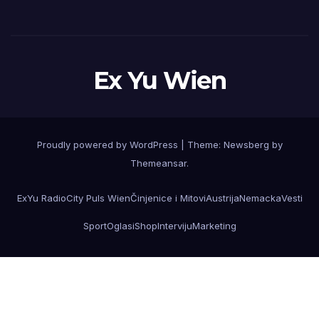
Ex Yu Wien
Proudly powered by WordPress
|
Theme:
Newsberg
by
Themeansar
.
ExYu Radio
City Puls Wien
Činjenice i Mitovi
Austrija
Nemacka
Vesti
Sport
Oglasi
Shop
Interviju
Marketing