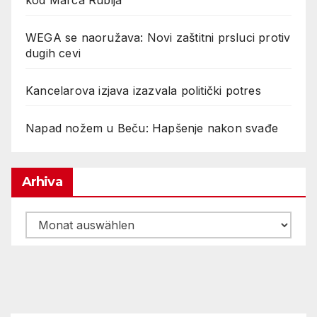
kod Marca Rubija
WEGA se naoružava: Novi zaštitni prsluci protiv
dugih cevi
Kancelarova izjava izazvala politički potres
Napad nožem u Beču: Hapšenje nakon svađe
Arhiva
Arhiva