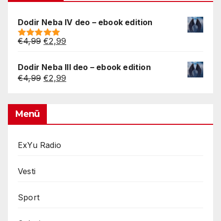
Dodir Neba IV deo – ebook edition
Original
Current
€
4,99
€
2,99
Rated
5.00
price
price
out of 5
was:
is:
Dodir Neba III deo – ebook edition
€4,99.
€2,99.
Original
Current
€
4,99
€
2,99
price
price
was:
is:
€4,99.
€2,99.
Menü
ExYu Radio
Vesti
Sport