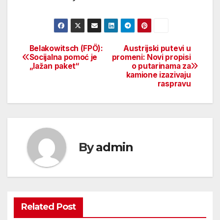
Belakowitsch (FPÖ):
Austrijski putevi u
Beitragsnavigation
Socijalna pomoć je
promeni: Novi propisi
„lažan paket“
o putarinama za
kamione izazivaju
raspravu
By
admin
Related Post