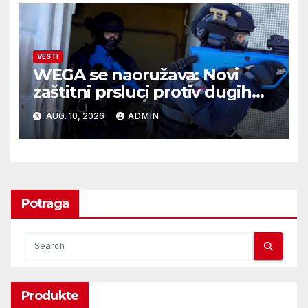
VESTI
WEGA se naoružava: Novi
zaštitni prsluci protiv dugih
cevi
AUG. 10, 2026
ADMIN
Potraga
Produkte