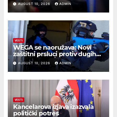
Marca Rubija
AUGUST 10, 2026
ADMIN
VESTI
WEGA se naoružava: Novi
zaštitni prsluci protiv dugih
cevi
AUGUST 10, 2026
ADMIN
VESTI
Kancelarova izjava izazvala
politički potres