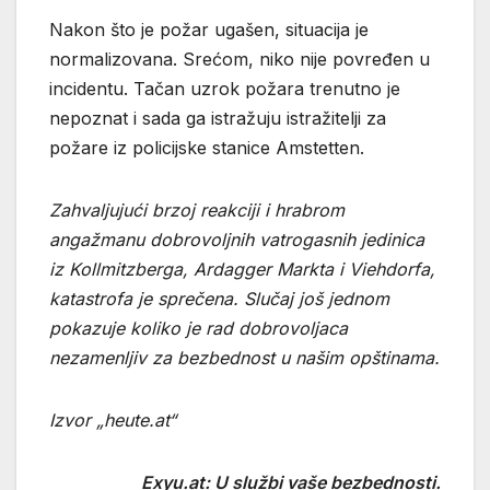
Nakon što je požar ugašen, situacija je
normalizovana. Srećom, niko nije povređen u
incidentu. Tačan uzrok požara trenutno je
nepoznat i sada ga istražuju istražitelji za
požare iz policijske stanice Amstetten.
Zahvaljujući brzoj reakciji i hrabrom
angažmanu dobrovoljnih vatrogasnih jedinica
iz Kollmitzberga, Ardagger Markta i Viehdorfa,
katastrofa je sprečena. Slučaj još jednom
pokazuje koliko je rad dobrovoljaca
nezamenljiv za bezbednost u našim opštinama.
Izvor „heute.at“
Exyu.at: U službi vaše bezbednosti.