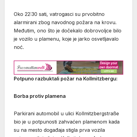
Oko 22:30 sati, vatrogasci su prvobitno
alarmirani zbog navodnog požara na krovu.
Međutim, ono što je dočekalo dobrovoljce bilo
je vozilo u plamenu, koje je jarko osvetljavalo
noć.
Potpuno razbuktali požar na Kollmitzbergu:
Borba protiv plamena
Parkirani automobil u ulici Kollmitzbergstraße
bio je u potpunosti zahvaćen plamenom kada
su na mesto događaja stigla prva vozila