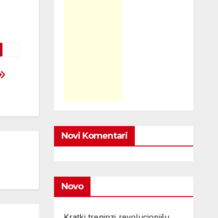
Novi Komentari
Novo
Kratki treninzi revolucionišu