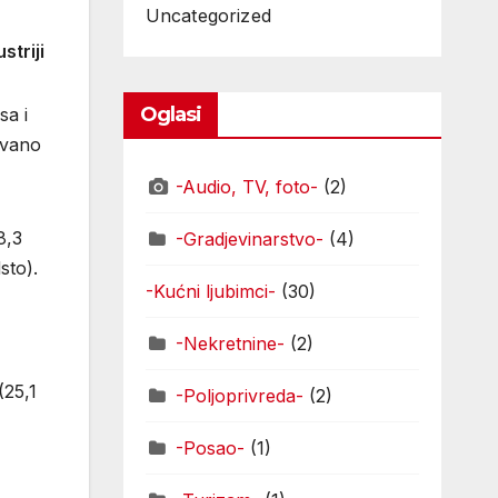
Uncategorized
striji
Oglasi
sa i
ivano
-Audio, TV, foto-
(2)
8,3
-Gradjevinarstvo-
(4)
sto).
-Kućni ljubimci-
(30)
-Nekretnine-
(2)
(25,1
-Poljoprivreda-
(2)
-Posao-
(1)