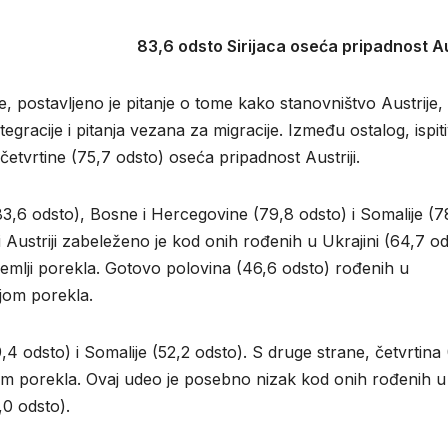
83,6 odsto Sirijaca oseća pripadnost Au
, postavljeno je pitanje o tome kako stanovništvo Austrije, 
egracije i pitanja vezana za migracije. Između ostalog, ispit
i četvrtine (75,7 odsto) oseća pripadnost Austriji.
(83,6 odsto), Bosne i Hercegovine (79,8 odsto) i Somalije (7
Austriji zabeleženo je kod onih rođenih u Ukrajini (64,7 od
 zemlji porekla. Gotovo polovina (46,6 odsto) rođenih u
jom porekla.
,4 odsto) i Somalije (52,2 odsto). S druge strane, četvrtina 
om porekla. Ovaj udeo je posebno nizak kod onih rođenih u
,0 odsto).