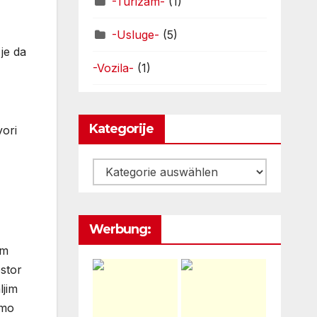
-Turizam-
(1)
-Usluge-
(5)
 je da
-Vozila-
(1)
Kategorije
vori
Kategorije
Werbung:
om
ostor
ljim
imo