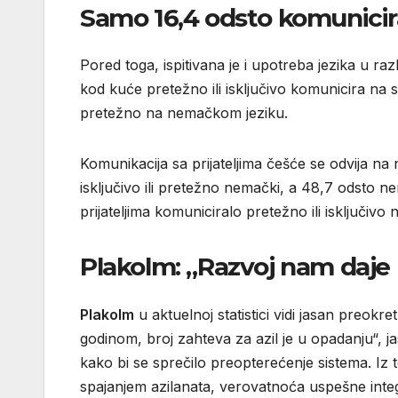
Samo 16,4 odsto komunicir
Pored toga, ispitivana je i upotreba jezika u raz
kod kuće pretežno ili isključivo komunicira na s
pretežno na nemačkom jeziku.
Komunikacija sa prijateljima češće se odvija na
isključivo ili pretežno nemački, a 48,7 odsto n
prijateljima komuniciralo pretežno ili isključiv
Plakolm
: „Razvoj nam daje
Plakolm
u aktuelnoj statistici vidi jasan preokr
godinom, broj zahteva za azil je u opadanju“, 
kako bi se sprečilo preopterećenje sistema. Iz t
spajanjem azilanata, verovatnoća uspešne inte