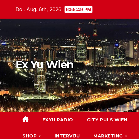
Skip
Do.. Aug. 6th, 2026
6:55:50 PM
to
content
Ex Yu Wien
EXYU RADIO
CITY PULS WIEN
SHOP
INTERVIJU
MARKETING