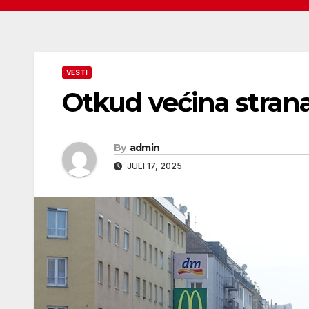
VESTI
Otkud većina strana
By
admin
JULI 17, 2025