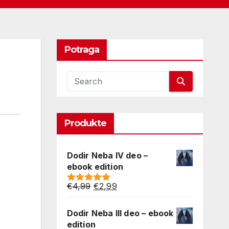
Potraga
Produkte
Dodir Neba IV deo –
ebook edition
Original
Current
€
4,99
€
2,99
Rated
5.00
price
price
out of 5
was:
is:
Dodir Neba III deo – ebook
€4,99.
€2,99.
edition