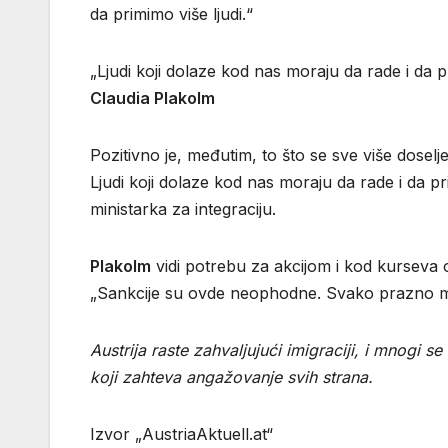
da primimo više ljudi.“
„Ljudi koji dolaze kod nas moraju da rade i da 
Claudia Plakolm
Pozitivno je, međutim, to što se sve više doselj
Ljudi koji dolaze kod nas moraju da rade i da pr
ministarka za integraciju.
Plakolm
vidi potrebu za akcijom i kod kurseva 
„Sankcije su ovde neophodne. Svako prazno mes
Austrija raste zahvaljujući imigraciji, i mnogi
koji zahteva angažovanje svih strana.
Izvor „AustriaAktuell.at“