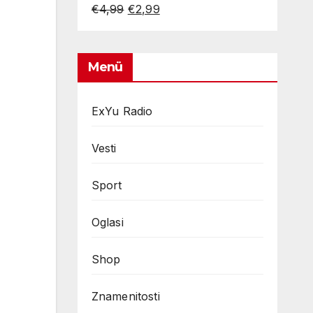
Original
Current
€
4,99
€
2,99
price
price
was:
is:
€4,99.
€2,99.
Menü
ExYu Radio
Vesti
Sport
Oglasi
Shop
Znamenitosti