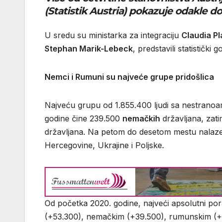
(Statistik Austria) pokazuje odakle dol
U sredu su ministarka za integraciju
Claudia P
Stephan Marik-Lebeck
, predstavili statistički 
Nemci i Rumuni su najveće grupe pridošlica
Najveću grupu od 1.855.400 ljudi sa nestranoame
godine čine 239.500
nemačkih
državljana, zat
državljana. Na petom do desetom mestu nalaze s
Hercegovine, Ukrajine i Poljske.
Od početka 2020. godine, najveći apsolutni por
(+53.300), nemačkim (+39.500), rumunskim (+3