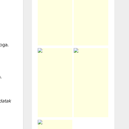
toga.
.
adatak