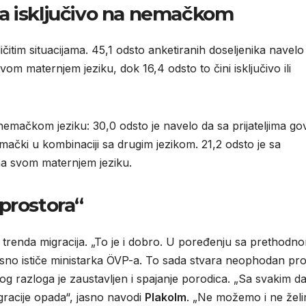
a isključivo na nemačkom
ličitim situacijama. 45,1 odsto anketiranih doseljenika navelo
vom maternjem jeziku, dok 16,4 odsto to čini isključivo ili
 nemačkom jeziku: 30,0 odsto je navelo da sa prijateljima go
emački u kombinaciji sa drugim jezikom. 21,2 odsto je sa
o na svom maternjem jeziku.
 prostora“
et trenda migracija. „To je i dobro. U poređenju sa prethodn
jasno ističe ministarka ÖVP-a. To sada stvara neophodan pr
og razloga je zaustavljen i spajanje porodica. „Sa svakim da
gracije opada“, jasno navodi
Plakolm
. „Ne možemo i ne žel