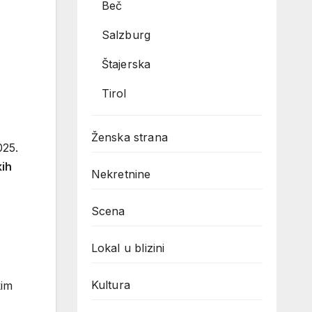
Beč
Salzburg
Štajerska
Tirol
Ženska strana
025.
kih
Nekretnine
Scena
Lokal u blizini
Kultura
kim