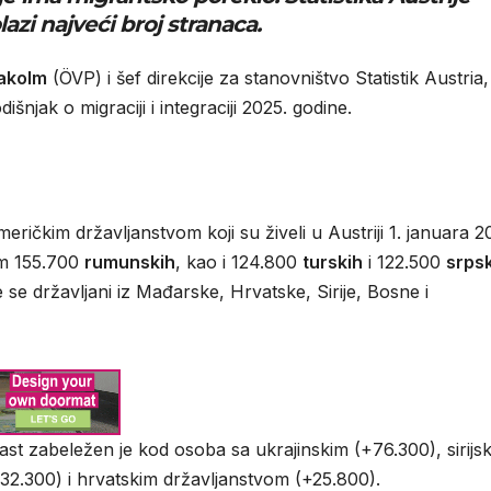
azi najveći broj stranaca.
lakolm
(ÖVP) i šef direkcije za stanovništvo Statistik Austria,
godišnjak o migraciji i integraciji 2025. godine.
ričkim državljanstvom koji su živeli u Austriji 1. januara 2
im 155.700
rumunskih
, kao i 124.800
turskih
i 122.500
srps
e državljani iz Mađarske, Hrvatske, Sirije, Bosne i
ast zabeležen je kod osoba sa ukrajinskim (+76.300), sirijs
2.300) i hrvatskim državljanstvom (+25.800).