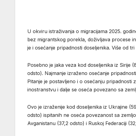
U okviru istraživanja o migracijama 2025. godine
bez migrantskog porekla, doživljava procese int
je i osećanje pripadnosti doseljenika. Više od tr
Posebno je jaka veza kod doseljenika iz Sirije 
odsto). Najmanje izraženo osećanje pripadnosti 
Pitanje je postavljeno i o osećanju pripadnosti
inostranstvu i dalje se oseća povezano sa zeml
Ovo je izraženije kod doseljenika iz Ukrajine (59
odsto) ispitanih ne oseća povezanost sa zemlj
Avganistanu (37,2 odsto) i Ruskoj Federaciji (32