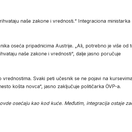
prihvataju naše zakone i vrednosti.“ Integraciona ministarka
enika oseća pripadnicima Austrije. „Ali, potrebno je više od 
ihvataju naše zakone i vrednosti“, dalje jasno poručuje
o vrednostima. Svaki peti učesnik se ne pojavi na kursevima
to košta novca“, jasno zaključuje političarka ÖVP-a.
 se ovde osećaju kao kod kuće. Međutim, integracija ostaje z