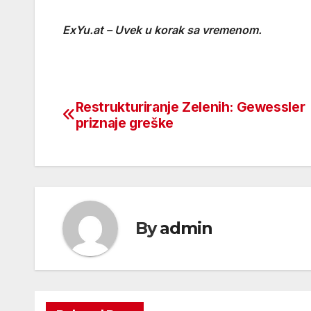
ExYu.at – Uvek u korak sa vremenom.
Restrukturiranje Zelenih: Gewessler
Beitragsnavigation
priznaje greške
By
admin