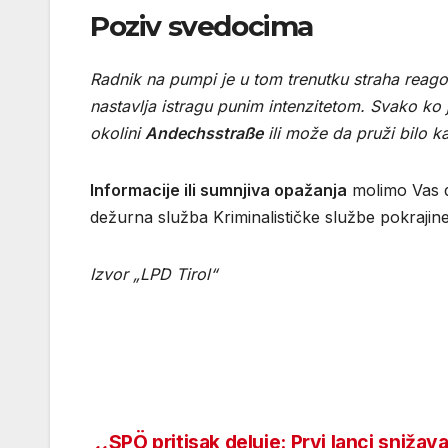
Poziv svedocima
Radnik na pumpi je u tom trenutku straha reagov
nastavlja istragu punim intenzitetom. Svako ko
okolini
Andechsstraße
ili može da pruži bilo ka
Informacije ili sumnjiva opažanja
molimo Vas d
dežurna služba Kriminalističke službe pokrajine
Izvor „LPD Tirol“
SPÖ pritisak deluje: Prvi lanci snižava