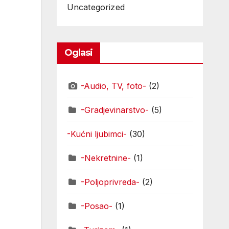
Uncategorized
Oglasi
-Audio, TV, foto-
(2)
-Gradjevinarstvo-
(5)
-Kućni ljubimci-
(30)
-Nekretnine-
(1)
-Poljoprivreda-
(2)
-Posao-
(1)