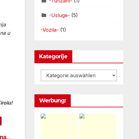
-Turizam-
(1)
-Usluge-
(5)
ija
-Vozila-
(1)
ana u
Kategorije
Kategorije
Werbung:
rolu!
 na