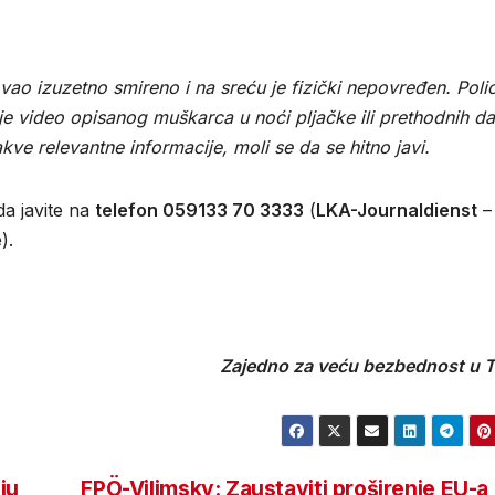
ao izuzetno smireno i na sreću je fizički nepovređen. Polic
 je video opisanog muškarca u noći pljačke ili prethodnih d
kve relevantne informacije, moli se da se hitno javi.
a javite na
telefon 059133 70 3333
(
LKA-Journaldienst
–
).
Zajedno za veću bezbednost u Ti
ju
FPÖ-Vilimsky: Zaustaviti proširenje EU-a