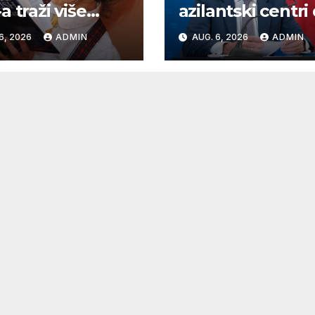
a traži više
azilantski centri
ova
kraja godine
6, 2026
ADMIN
AUG. 6, 2026
ADMIN