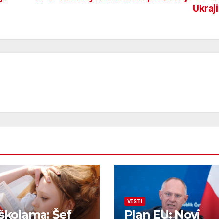
Ukraj
VESTI
 školama: Šef
Plan EU: Novi