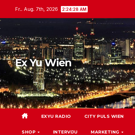
Skip
Fr.. Aug. 7th, 2026
2:24:30 AM
to
content
Ex Yu Wien
EXYU RADIO
CITY PULS WIEN
SHOP
INTERVIJU
MARKETING