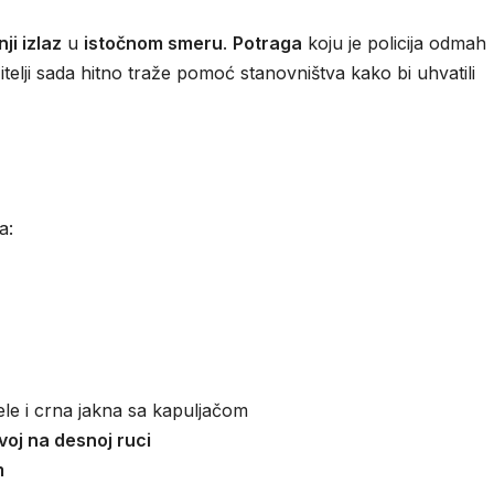
ji izlaz
u
istočnom smeru
.
Potraga
koju je policija odmah
žitelji sada hitno traže pomoć stanovništva kako bi uhvatili
a:
ele i crna jakna sa kapuljačom
avoj na desnoj ruci
m