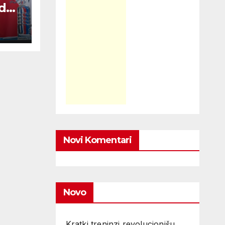
 do
Novi Komentari
Novo
Kratki treninzi revolucionišu