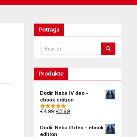
Potraga
Produkte
Dodir Neba IV deo –
ebook edition
Original
Current
€
4,99
€
2,99
Rated
5.00
price
price
out of 5
was:
is:
Dodir Neba III deo – ebook
€4,99.
€2,99.
edition