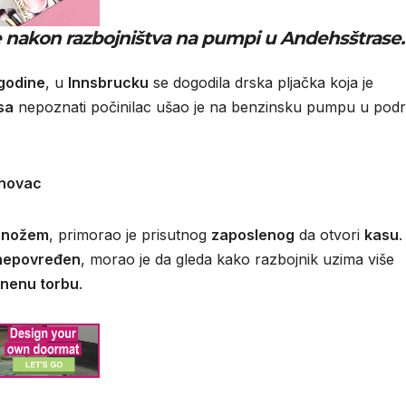
oke nakon razbojništva na pumpi u Andehsštrase.
 godine
, u
Innsbrucku
se dogodila drska pljačka koja je
sa
nepoznati počinilac ušao je na benzinsku pumpu u podr
 novac
u nožem
, primorao je prisutnog
zaposlenog
da otvori
kasu
.
nepovređen
, morao je da gleda kako razbojnik uzima više
tnenu torbu
.