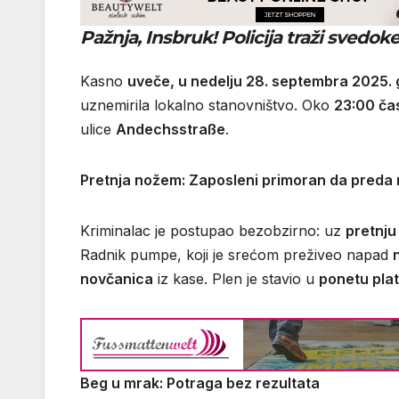
Pažnja, Insbruk! Policija traži sved
Kasno
uveče, u nedelju 28. septembra 2025.
uznemirila lokalno stanovništvo. Oko
23:00 ča
ulice
Andechsstraße
.
Pretnja nožem: Zaposleni primoran da preda
Kriminalac je postupao bezobzirno: uz
pretnj
Radnik pumpe, koji je srećom preživeo napad
novčanica
iz kase. Plen je stavio u
ponetu pla
Beg u mrak: Potraga bez rezultata