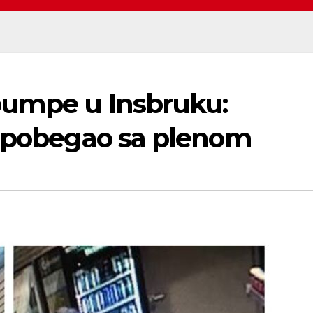
pumpe u Insbruku:
k pobegao sa plenom