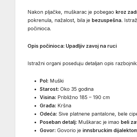
Nakon pljačke, muškarac je pobegao
kroz zadn
pokrenula, nažalost, bila je
bezuspešna
. Istra
počinioca.
Opis počinioca: Upadljiv zavoj na ruci
Istražni organi poseduju detaljan opis razbojnik
Pol:
Muški
Starost:
Oko 35 godina
Visina:
Približno 185 – 190 cm
Građa:
Kršna
Odeća:
Sive platnene pantalone, bele cip
Poseban detalj:
Muškarac je imao
beli z
Govor:
Govorio je
innsbruckim dijalekto