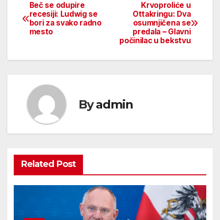
Beč se odupire
Krvoproliće u
Beitragsnavigation
recesiji: Ludwig se
Ottakringu: Dva
bori za svako radno
osumnjičena se
mesto
predala – Glavni
počinilac u bekstvu
By
admin
Related Post