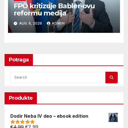
FPÖ kritizuje Babler-ovu
reformu medija
AUG. 6, 2026
ADMIN
Potraga
Produkte
Dodir Neba IV deo – ebook edition
Original
Current
€
4,99
€
2,99