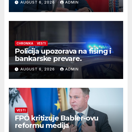
AUGUST 6, 2026
ADMIN
CHRONIKA
VESTI
Policija upozorava na fišing i
bankarske prevare.
AUGUST 6, 2026
ADMIN
VESTI
FPÖ kritizuje Babler-ovu
reformu medija