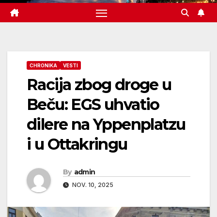
CHRONIKA
VESTI
Racija zbog droge u
Beču: EGS uhvatio
dilere na Yppenplatzu
i u Ottakringu
By
admin
NOV. 10, 2025