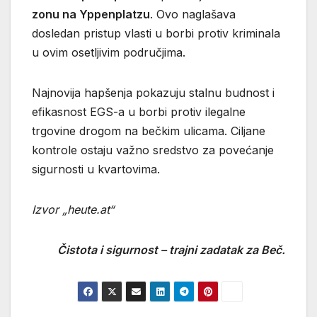
zonu na Yppenplatzu
. Ovo naglašava
dosledan pristup vlasti u borbi protiv kriminala
u ovim osetljivim područjima.
Najnovija hapšenja pokazuju stalnu budnost i
efikasnost EGS-a u borbi protiv ilegalne
trgovine drogom na bečkim ulicama. Ciljane
kontrole ostaju važno sredstvo za povećanje
sigurnosti u kvartovima.
Izvor „heute.at“
Čistota i sigurnost – trajni zadatak za Beč.