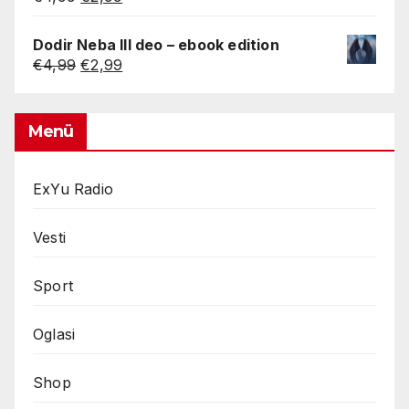
Rated
5.00
price
price
out of 5
was:
is:
Dodir Neba III deo – ebook edition
€4,99.
€2,99.
Original
Current
€
4,99
€
2,99
price
price
was:
is:
€4,99.
€2,99.
Menü
ExYu Radio
Vesti
Sport
Oglasi
Shop