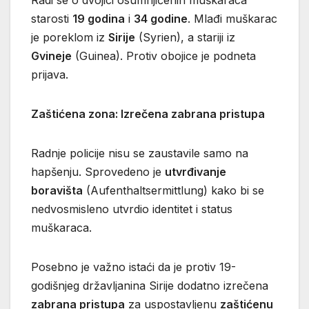
Radi se o dvojici osumnjičenih muškaraca
starosti
19 godina
i
34 godine
. Mlađi muškarac
je poreklom iz
Sirije
(Syrien), a stariji iz
Gvineje
(Guinea). Protiv obojice je podneta
prijava.
Zaštićena zona: Izrečena zabrana pristupa
Radnje policije nisu se zaustavile samo na
hapšenju. Sprovedeno je
utvrđivanje
boravišta
(Aufenthaltsermittlung) kako bi se
nedvosmisleno utvrdio identitet i status
muškaraca.
Posebno je važno istaći da je protiv 19-
godišnjeg državljanina Sirije dodatno izrečena
zabrana pristupa
za uspostavljenu
zaštićenu