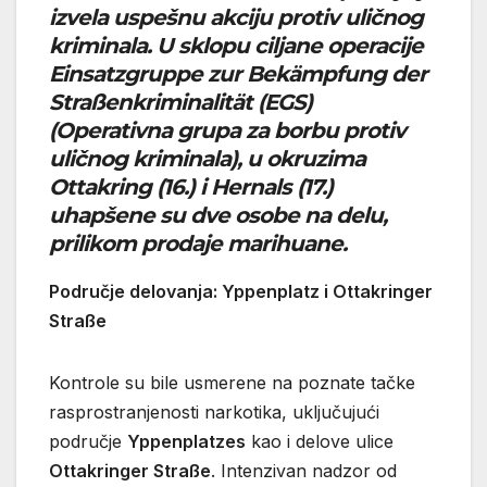
izvela uspešnu akciju protiv uličnog
kriminala. U sklopu ciljane operacije
Einsatzgruppe zur Bekämpfung der
Straßenkriminalität (EGS)
(Operativna grupa za borbu protiv
uličnog kriminala), u okruzima
Ottakring (16.) i Hernals (17.)
uhapšene su dve osobe na delu,
prilikom prodaje marihuane.
Područje delovanja: Yppenplatz i Ottakringer
Straße
Kontrole su bile usmerene na poznate tačke
rasprostranjenosti narkotika, uključujući
područje
Yppenplatzes
kao i delove ulice
Ottakringer Straße
. Intenzivan nadzor od