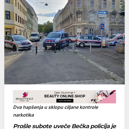
Dva hapšenja u sklopu ciljane kontrole
narkotika
Prošle
subote uveče
Bečka policija
je