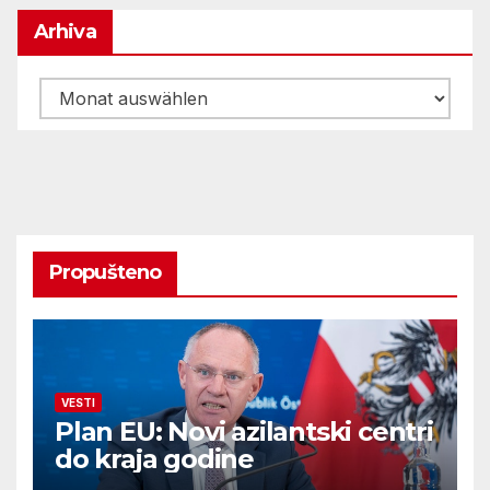
Arhiva
Arhiva
Propušteno
VESTI
Plan EU: Novi azilantski centri
do kraja godine