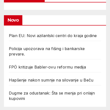
Novo
Plan EU: Novi azilantski centri do kraja godine
Policija upozorava na fišing i bankarske
prevare.
FPÖ kritizuje Babler-ovu reformu medija
Hapšenje nakon sumnje na silovanje u Beču
Dugme za odustanak: Šta se menja pri onlajn
kupovini