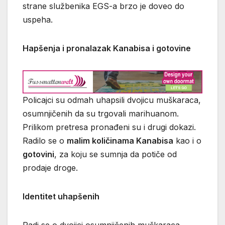
strane službenika EGS-a brzo je doveo do
uspeha.
Hapšenja i pronalazak Kanabisa i gotovine
Policajci su odmah uhapsili dvojicu muškaraca,
osumnjičenih da su trgovali marihuanom.
Prilikom pretresa pronađeni su i drugi dokazi.
Radilo se o
malim količinama Kanabisa
kao i o
gotovini
, za koju se sumnja da potiče od
prodaje droge.
Identitet uhapšenih