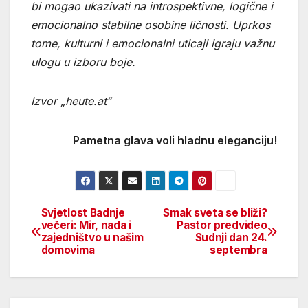
bi mogao ukazivati na introspektivne, logične i
emocionalno stabilne osobine ličnosti. Uprkos
tome, kulturni i emocionalni uticaji igraju važnu
ulogu u izboru boje.
Izvor „heute.at“
Pametna glava voli hladnu eleganciju!
Svjetlost Badnje
Smak sveta se bliži?
Beitragsnavigation
večeri: Mir, nada i
Pastor predvideo
zajedništvo u našim
Sudnji dan 24.
domovima
septembra