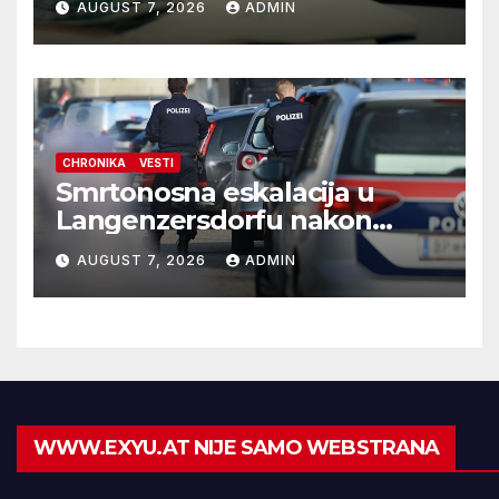
AUGUST 7, 2026
ADMIN
CHRONIKA
VESTI
Smrtonosna eskalacija u
Langenzersdorfu nakon
onlajn flerta
AUGUST 7, 2026
ADMIN
WWW.EXYU.AT NIJE SAMO WEBSTRANA