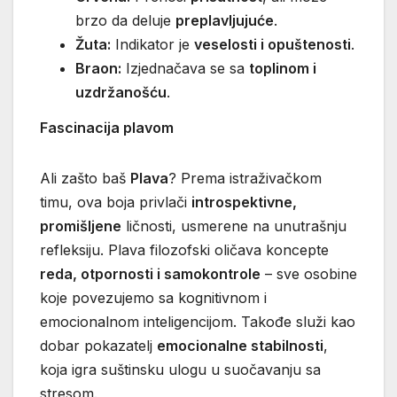
brzo da deluje
preplavljujuće
.
Žuta:
Indikator je
veselosti i opuštenosti
.
Braon:
Izjednačava se sa
toplinom i
uzdržanošću
.
Fascinacija plavom
Ali zašto baš
Plava
? Prema istraživačkom
timu, ova boja privlači
introspektivne,
promišljene
ličnosti, usmerene na unutrašnju
refleksiju. Plava filozofski oličava koncepte
reda, otpornosti i samokontrole
– sve osobine
koje povezujemo sa kognitivnom i
emocionalnom inteligencijom. Takođe služi kao
dobar pokazatelj
emocionalne stabilnosti
,
koja igra suštinsku ulogu u suočavanju sa
stresom.