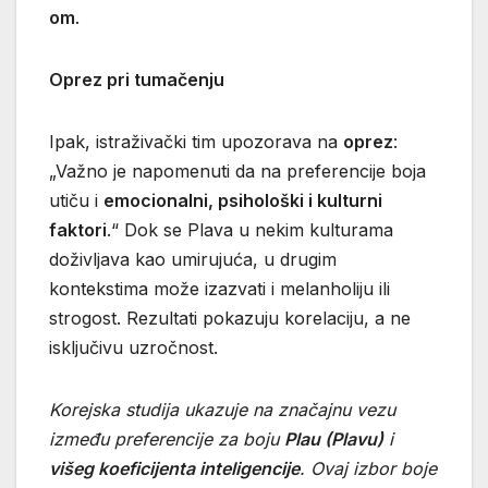
om
.
Oprez pri tumačenju
Ipak, istraživački tim upozorava na
oprez
:
„Važno je napomenuti da na preferencije boja
utiču i
emocionalni, psihološki i kulturni
faktori
.“ Dok se Plava u nekim kulturama
doživljava kao umirujuća, u drugim
kontekstima može izazvati i melanholiju ili
strogost. Rezultati pokazuju korelaciju, a ne
isključivu uzročnost.
Korejska studija ukazuje na značajnu vezu
između preferencije za boju
Plau (Plavu)
i
višeg koeficijenta inteligencije
. Ovaj izbor boje