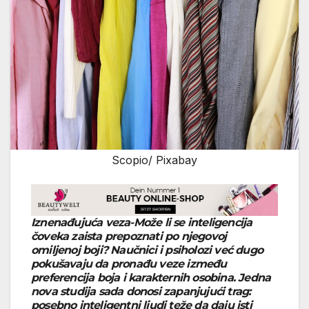
Scopio/ Pixabay
Iznenađujuća veza-Može li se
inteligencija
čoveka zaista prepoznati po njegovoj
omiljenoj boji
? Naučnici i psiholozi već dugo
pokušavaju da pronađu veze između
preferencija boja i karakternih osobina. Jedna
nova studija sada donosi zapanjujući trag:
posebno
inteligentni ljudi
teže da daju isti