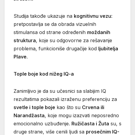
Studija takođe ukazuje na
kognitivnu vezu
:
pretpostavlja se da obrada vizuelnih
stimulansa od strane određenih
moždanih
struktura
, koje su odgovorne za rešavanje
problema, funkcioniše drugačije kod
ljubitelja
Plave
.
Tople boje kod nižeg IQ-a
Zanimljivo je da su učesnici sa slabijim IQ
rezultatima pokazali izraženu preferenciju za
svetle i tople boje
kao što su
Crvena ili
Narandžasta
, koje mogu izazvati neposredno
emocionalno uzbuđenje.
Ružičasta i Žuta
su, s
druge strane, više cenili ljudi sa
prosečnim IQ-