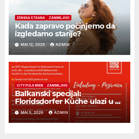
ŽENSKA STRANA
ZANIMLJIVO
Kada zapravo počinjemo da
izgledamo starije?
MAI 12, 2026
ADMIN
CITY PULS WIEN
ZANIMLJIVO
Balkanski specijal:
Floridsdorfer Küche ulazi u 8.
rundu
MAI 5, 2026
ADMIN