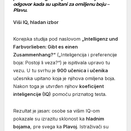
odgovor kada su upitani za omiljenu boju –
Plavu
.
Viši IQ, hladan izbor
Korejska studija pod naslovom
„Intelligenz und
Farbvorlieben: Gibt es einen
Zusammenhang?“
(„Inteligencija i preferencije
boja: Postoji li veza?“) je ispitivala upravo tu
vezu. U tu svrhu je
900 učenica i učenika
učesnika upitano koja je njihova omiljena boja.
Nakon toga je utvrđen njihov
koeficijent
inteligencije (IQ)
pomoću priznatog testa.
Rezultat je jasan: osobe sa višim IQ-om
pokazale su izrazitu sklonost ka
hladnim
bojama
, pre svega ka
Plavoj
. Istraživači su