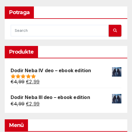
Potraga
Produkte
Dodir Neba IV deo – ebook edition
Original
Current
€
4,99
€
2,99
Rated
5.00
price
price
out of 5
was:
is:
Dodir Neba III deo – ebook edition
€4,99.
€2,99.
Original
Current
€
4,99
€
2,99
price
price
was:
is:
€4,99.
€2,99.
Menü