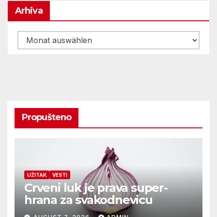
Arhiva
Arhiva
Propušteno
UŽITAK
VESTI
Crveni luk je prava super-
hrana za svakodnevicu