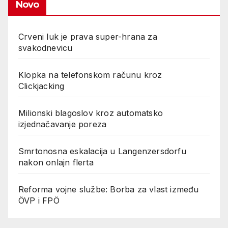
Novo
Crveni luk je prava super-hrana za
svakodnevicu
Klopka na telefonskom računu kroz
Clickjacking
Milionski blagoslov kroz automatsko
izjednačavanje poreza
Smrtonosna eskalacija u Langenzersdorfu
nakon onlajn flerta
Reforma vojne službe: Borba za vlast između
ÖVP i FPÖ