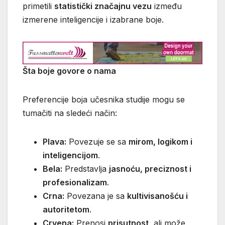
primetili
statistički značajnu vezu
između
izmerene inteligencije i izabrane boje.
Šta boje govore o nama
Preferencije boja učesnika studije mogu se
tumačiti na sledeći način:
Plava:
Povezuje se sa
mirom, logikom i
inteligencijom
.
Bela:
Predstavlja
jasnoću, preciznost i
profesionalizam
.
Crna:
Povezana je sa
kultivisanošću i
autoritetom
.
Crvena:
Prenosi
prisutnost
, ali može