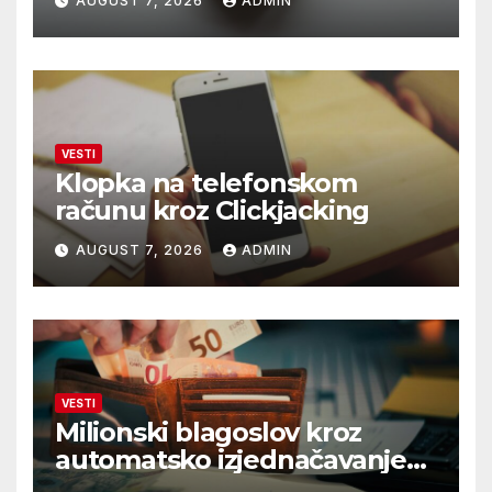
AUGUST 7, 2026
ADMIN
VESTI
Klopka na telefonskom
računu kroz Clickjacking
AUGUST 7, 2026
ADMIN
VESTI
Milionski blagoslov kroz
automatsko izjednačavanje
poreza