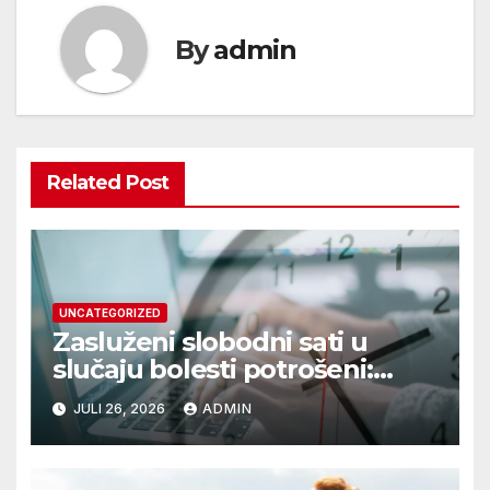
By
admin
Related Post
UNCATEGORIZED
Zasluženi slobodni sati u
slučaju bolesti potrošeni:
OGH pravilo
JULI 26, 2026
ADMIN