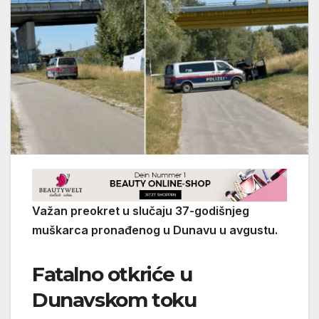
Važan preokret u slučaju 37-godišnjeg
muškarca pronađenog u Dunavu u avgustu.
Fatalno otkriće u
Dunavskom toku