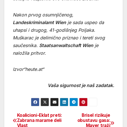
Nakon prvog osumnjičenog,
Landeskriminalamt Wien
je sada uspeo da
uhapsi i drugog, 41-godišnjeg Poljaka.
Muškarac je delimično priznao i tereti svog
saučesnika.
Staatsanwaltschaft Wien
je
naložila pritvor.
Izvor“heute.at“
Vaša sigurnost je naš zadatak.
Koalicioni-Eklat preti:
Brisel rizikuje
Beitragsnavigation
Zabrana marame deli
obustavu gasa:
Vlast
Mayer traži