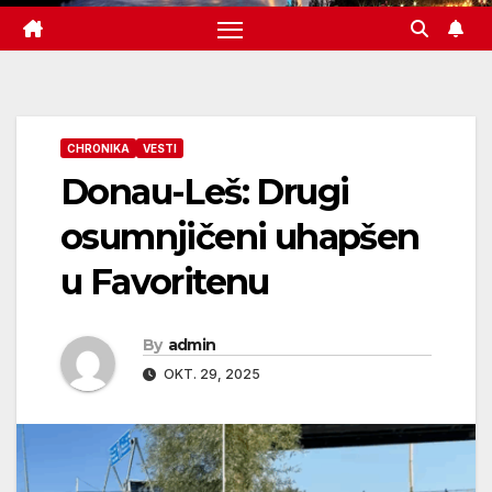
CHRONIKA
VESTI
Donau-Leš: Drugi
osumnjičeni uhapšen
u Favoritenu
By
admin
OKT. 29, 2025