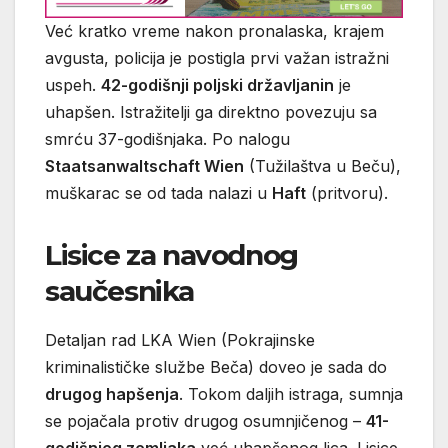
Već kratko vreme nakon pronalaska, krajem
avgusta, policija je postigla prvi važan istražni
uspeh.
42-godišnji poljski državljanin
je
uhapšen. Istražitelji ga direktno povezuju sa
smrću 37-godišnjaka. Po nalogu
Staatsanwaltschaft Wien
(Tužilaštva u Beču),
muškarac se od tada nalazi u
Haft
(pritvoru).
Lisice za navodnog
saučesnika
Detaljan rad LKA Wien (Pokrajinske
kriminalističke službe Beča) doveo je sada do
drugog hapšenja
. Tokom daljih istraga, sumnja
se pojačala protiv drugog osumnjičenog –
41-
godišnjeg zemljaka
već uhapšenog lica. Lisice