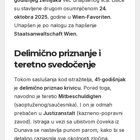
su stavljene drugom osumnjičenom
24.
oktobra 2025.
godine u
Wien-Favoriten
.
Uhapšen je po nalogu za hapšenje
Staatsanwaltschaft Wien
.
Delimično priznanje i
teretno svedočenje
Tokom saslušanja kod istražitelja,
41-godišnjak
je
delimično priznao krivicu
. Pored toga,
navodno je teretio
Mitbeschuldigten
(saoptuženog/saučesnika). I on je odmah
prebačen u
Justizanstalt
(kazneno-popravni
zavod). Istraga u vezi sa ubistvom čoveka iz
Dunava se nastavlja punom parom, kako bi se
detaljno razjasnile sve okolnosti zločina.