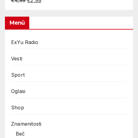
Original
Current
€
4,99
€
2,99
price
price
was:
is:
€4,99.
€2,99.
Menü
ExYu Radio
Vesti
Sport
Oglasi
Shop
Znamenitosti
Beč