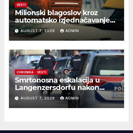
VESTI
Milionski blagoslov kroz
automatsko izjednačavanje
poreza
AUGUST 7, 2026
ADMIN
CHRONIKA
VESTI
Smrtonosna eskalacija u
Langenzersdorfu nakon
onlajn flerta
AUGUST 7, 2026
ADMIN