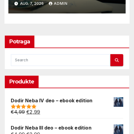
poreza
AUG. 7, 2026
ADMIN
Potraga
Produkte
Dodir Neba IV deo – ebook edition
Original
Current
€
4,99
€
2,99
Rated
5.00
price
price
out of 5
was:
is:
Dodir Neba III deo – ebook edition
€4,99.
€2,99.