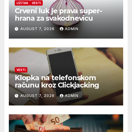
UŽITAK
VESTI
Crveni luk je prava super-
hrana za svakodnevicu
AUGUST 7, 2026
ADMIN
VESTI
Klopka na telefonskom
računu kroz Clickjacking
AUGUST 7, 2026
ADMIN