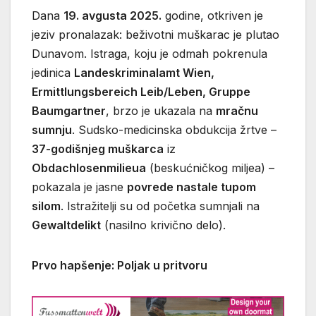
Dana
19. avgusta 2025.
godine, otkriven je
jeziv pronalazak: beživotni muškarac je plutao
Dunavom. Istraga, koju je odmah pokrenula
jedinica
Landeskriminalamt Wien,
Ermittlungsbereich Leib/Leben, Gruppe
Baumgartner
, brzo je ukazala na
mračnu
sumnju
. Sudsko-medicinska obdukcija žrtve –
37-godišnjeg muškarca
iz
Obdachlosenmilieua
(beskućničkog miljea) –
pokazala je jasne
povrede nastale tupom
silom
. Istražitelji su od početka sumnjali na
Gewaltdelikt
(nasilno krivično delo).
Prvo hapšenje: Poljak u pritvoru