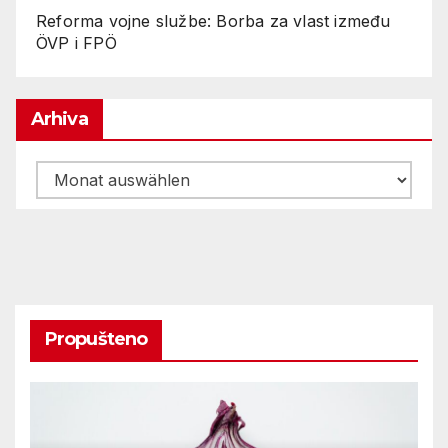
Reforma vojne službe: Borba za vlast između
ÖVP i FPÖ
Arhiva
Arhiva
Propušteno