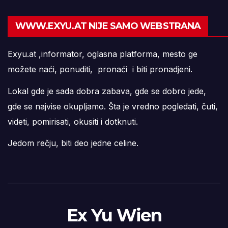
WWW.EXYU.AT NIJE SAMO WEBSTRANA
Exyu.at ,informator, oglasna platforma, mesto ge
možete naći, ponuditi, pronaći i biti pronadjeni.
Lokal gde je sada dobra zabava, gde se dobro jede,
gde se najvise okupljamo. Šta je vredno pogledati, čuti,
videti, pomirisati, okusiti i dotknuti.
Jedom rečju, biti deo jedne celine.
Ex Yu Wien