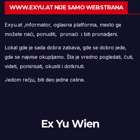
WWW.EXYU.AT NIJE SAMO WEBSTRANA
Exyu.at ,informator, oglasna platforma, mesto ge
možete naći, ponuditi, pronaći i biti pronadjeni.
Lokal gde je sada dobra zabava, gde se dobro jede,
gde se najvise okupljamo. Šta je vredno pogledati, čuti,
videti, pomirisati, okusiti i dotknuti.
Jedom rečju, biti deo jedne celine.
Ex Yu Wien