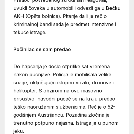
uvukli čoveka u automobil i odvezli ga u
Bečku
AKH
(Opšta bolnica). Pitanje da li je reč o
kriminalnoj bandi sada je predmet intenzivne i
tekuće istrage.
Počinilac se sam predao
Do hapšenja je došlo otprilike sat vremena
nakon pucnjave. Policija je mobilisala velike
snage, uključujući oklopno vozilo, dronove i
helikopter. S obzirom na ovo masovno
prisustvo, navodni pucač se na kraju predao
teško naoružanim službenicima. Reč je o 52-
godišnjem Austrijancu. Pozadina zločina je
trenutno potpuno nejasna. Istraga je u punom
jeku.