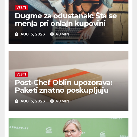
VESTI
Dugme za odustanak: Šta se
menja pri onlajn kupovini
AUG. 5, 2026
ADMIN
VESTI
Post-Chef Oblin upozorava:
Paketi znatno poskupljuju
AUG. 5, 2026
ADMIN