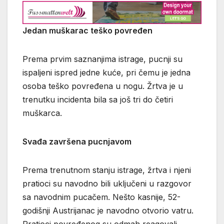
Jedan muškarac teško povređen
Prema prvim saznanjima istrage, pucnji su
ispaljeni ispred jedne kuće, pri čemu je jedna
osoba teško povređena u nogu. Žrtva je u
trenutku incidenta bila sa još tri do četiri
muškarca.
Svađa završena pucnjavom
Prema trenutnom stanju istrage, žrtva i njeni
pratioci su navodno bili uključeni u razgovor
sa navodnim pucačem. Nešto kasnije, 52-
godišnji Austrijanac je navodno otvorio vatru.
Pratioci povređenog su odmah reagovali,