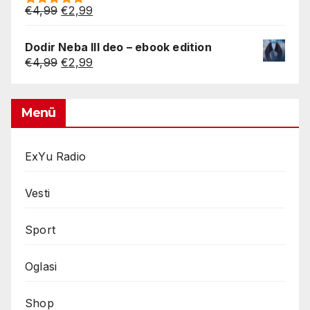
Original
Current
€
4,99
€
2,99
Rated
5.00
price
price
out of 5
was:
is:
Dodir Neba III deo – ebook edition
€4,99.
€2,99.
Original
Current
€
4,99
€
2,99
price
price
was:
is:
€4,99.
€2,99.
Menü
ExYu Radio
Vesti
Sport
Oglasi
Shop