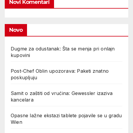
Novi Komentari
Novo
Dugme za odustanak: Šta se menja pri onlajn
kupovini
Post-Chef Oblin upozorava: Paketi znatno
poskupljuju
Samit o zaštiti od vrućina: Gewessler izaziva
kancelara
Opasne lažne ekstazi tablete pojavile se u gradu
Wien