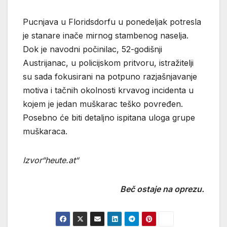
Pucnjava u Floridsdorfu u ponedeljak potresla
je stanare inače mirnog stambenog naselja.
Dok je navodni počinilac, 52-godišnji
Austrijanac, u policijskom pritvoru, istražitelji
su sada fokusirani na potpuno razjašnjavanje
motiva i tačnih okolnosti krvavog incidenta u
kojem je jedan muškarac teško povređen.
Posebno će biti detaljno ispitana uloga grupe
muškaraca.
Izvor“heute.at“
Beč ostaje na oprezu.