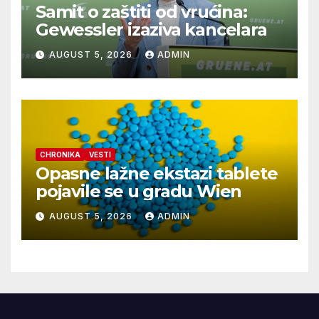
Samit o zaštiti od vrućina:
Gewessler izaziva kancelara
AUGUST 5, 2026
ADMIN
CHRONIKA
VESTI
Opasne lažne ekstazi tablete
pojavile se u gradu Wien
AUGUST 5, 2026
ADMIN