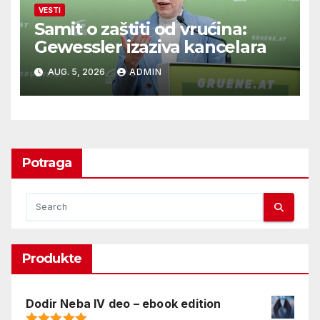
VESTI
Samit o zaštiti od vrućina:
Gewessler izaziva kancelara
AUG. 5, 2026
ADMIN
Potraga
Produkte
Dodir Neba IV deo – ebook edition