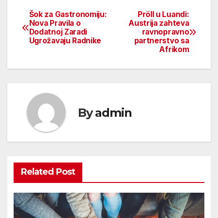
Šok za Gastronomiju:
Pröll u Luandi:
Beitragsnavigation
Nova Pravila o
Austrija zahteva
Dodatnoj Zaradi
ravnopravno
Ugrožavaju Radnike
partnerstvo sa
Afrikom
By
admin
Related Post