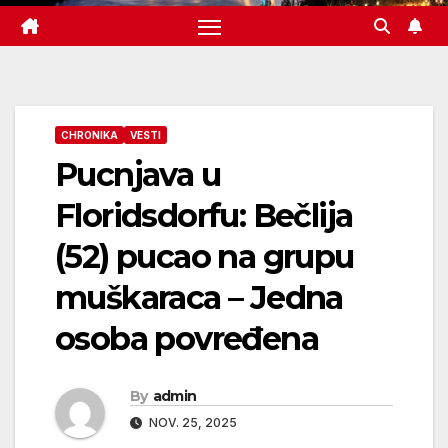
CHRONIKA
VESTI
Pucnjava u
Floridsdorfu: Bečlija
(52) pucao na grupu
muškaraca – Jedna
osoba povređena
By
admin
NOV. 25, 2025