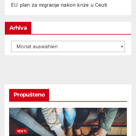
EU plan za migracije nakon krize u Ceuti
Arhiva
Arhiva
Propušteno
VESTI