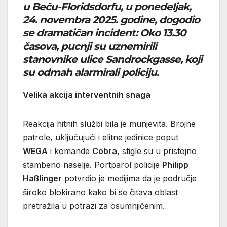
u Beču-Floridsdorfu, u
ponedeljak
,
24. novembra 2025. godine, dogodio
se dramatičan incident: Oko 13.30
časova, pucnji su uznemirili
stanovnike ulice Sandrockgasse, koji
su odmah alarmirali policiju.
Velika akcija interventnih snaga
Reakcija hitnih službi bila je munjevita. Brojne
patrole, uključujući i elitne jedinice poput
WEGA
i komande
Cobra
, stigle su u pristojno
stambeno naselje. Portparol policije
Philipp
Haßlinger
potvrdio je medijima da je područje
široko blokirano kako bi se čitava oblast
pretražila u potrazi za osumnjičenim.