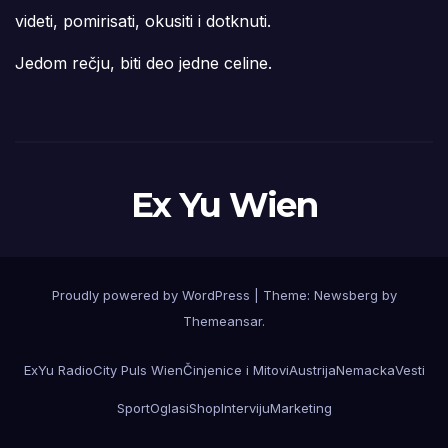
videti, pomirisati, okusiti i dotknuti.
Jedom rečju, biti deo jedne celine.
Ex Yu Wien
Proudly powered by WordPress
|
Theme:
Newsberg
by
Themeansar
.
ExYu Radio
City Puls Wien
Činjenice i Mitovi
Austrija
Nemacka
Vesti
Sport
Oglasi
Shop
Interviju
Marketing