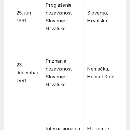
p
Proglašenje
ne
25. jun
nezavisnosti
Slovenija,
p
1991
Slovenije i
Hrvatska
o
Hrvatske
su
re
N
Priznanje
re
23.
nezavisnosti
Nemačka,
z
decembar
Slovenije i
Helmut Kohl
ra
1991
Hrvatske
(
S
Ge
Me
Au
pr
Internacionalna
EU zemlje,
Fr