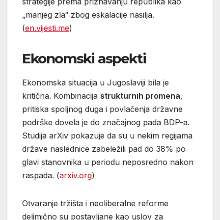
strategije prema priznavanju republika kao
„manjeg zla“ zbog eskalacije nasilja.
(
en.vijesti.me
)
Ekonomski aspekti
Ekonomska situacija u Jugoslaviji bila je
kritična. Kombinacija
strukturnih promena
,
pritiska spoljnog duga i povlačenja državne
podrške dovela je do značajnog pada BDP-a.
Studija arXiv pokazuje da su u nekim regijama
države naslednice zabeležili pad do 38% po
glavi stanovnika u periodu neposredno nakon
raspada. (
arxiv.org
)
Otvaranje tržišta i neoliberalne reforme
delimično su postavljane kao uslov za