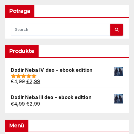
Potraga
Produkte
Dodir Neba IV deo – ebook edition
Original
Current
€
4,99
€
2,99
Rated
5.00
price
price
out of 5
was:
is:
Dodir Neba III deo – ebook edition
€4,99.
€2,99.
Original
Current
€
4,99
€
2,99
price
price
was:
is:
€4,99.
€2,99.
Menü