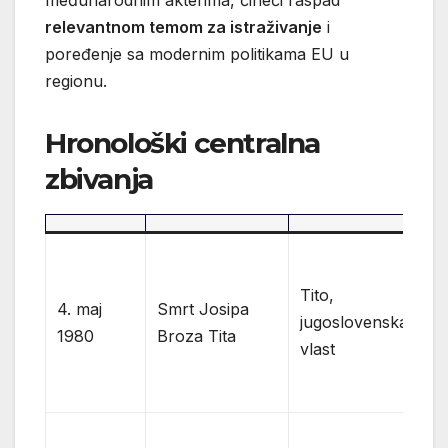
relevantnom temom za istraživanje
i
poređenje sa modernim politikama EU u
regionu.
Hronološki centralna
zbivanja
P
po
Tito,
4. maj
Smrt Josipa
in
jugoslovenska
1980
Broza Tita
ne
vlast
sl
vl
Am