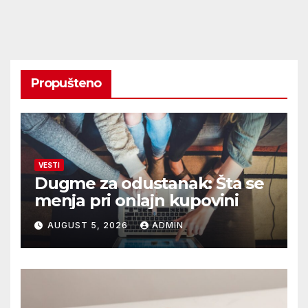
Propušteno
VESTI
Dugme za odustanak: Šta se
menja pri onlajn kupovini
AUGUST 5, 2026
ADMIN