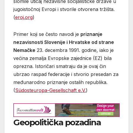
slomile uticaj nezavisne socijalističke države u
jugoistočnoj Evropi i stvorile otvorena tržišta.
(
eroj.org
)
Primer koji se često navodi je
priznanje
nezavisnosti Slovenije i Hrvatske od strane
Nemačke
23. decembra 1991. godine, iako je
većina zemalja Evropske zajednice (EZ) bila
oprezna. Istoričari smatraju da je ovaj čin
ubrzao raspad federacije i stvorio presedan za
međunarodno priznanje ostalih republika.
(
Südosteuropa-Gesellschaft e.V.
)
Geopolitička pozadina