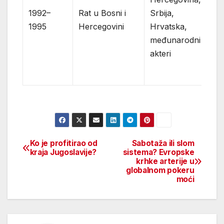
h
1992–
Rat u Bosni i
Srbija,
k
1995
Hercegovini
Hrvatska,
po
međunarodni
sp
akteri
i 
sl
Ko je profitirao od
Sabotaža ili slom
Beitragsnavigation
kraja Jugoslavije?
sistema? Evropske
krhke arterije u
globalnom pokeru
moći