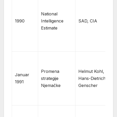
p
Ju
National
od
1990
Intelligence
SAD, CIA
u
Estimate
e
po
(
b
N
s
Promena
Helmut Kohl,
Ju
Januar
strategije
Hans-Dietrich
p
1991
Njemačke
Genscher
r
„m
(
e
R