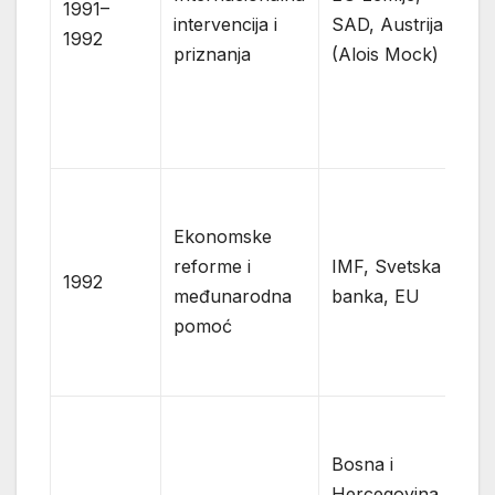
1991–
intervencija i
SAD, Austrija
op
1992
priznanja
(Alois Mock)
fr
r
ne
(
d
U
ne
Ekonomske
re
reforme i
IMF, Svetska
1992
na
međunarodna
banka, EU
B
pomoć
gl
(
a
K
k
Bosna i
s
Hercegovina,